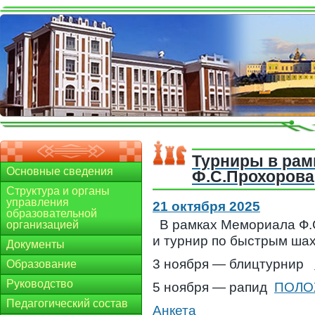
Турниры в рам
Основные сведения
Ф.С.Прохорова
Структура и органы
управления
21 октября 2025
образовательной
В рамках Мемориала Ф.
организацией
и турнир по быстрым ша
Документы
3 ноября — блицтурнир
Образование
Руководство
5 ноября — рапид
ПОЛО
Педагогический состав
Анкета