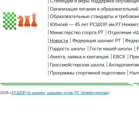
Стипендии и меры поддержки обучающи
Организация питания в образовательной
Образовательные стандарты и требован
Юбилей — 45 лет РСШОР им.Р.Г.Нежмет
Министерство спорта РТ
Отделение «
Новости
Федерация шахмат РТ
Федер
Гордость школы
Гости нашей школы
Р
Анкета, заявка и квитанция
ЕВСК
Пре
Гроссмейстерская школа
Антидопингов
Программы спортивной подготовки
Нал
2026 «
РСШОР по шахмат, шашкам, го им. Р.Г. Нежметдинова
»