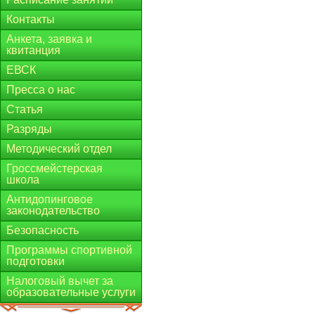
Контакты
Анкета, заявка и
квитанция
ЕВСК
Пресса о нас
Статья
Разряды
Методический отдел
Гроссмейстерская
школа
Антидопинговое
законодательство
Безопасность
Программы спортивной
подготовки
Налоговый вычет за
образовательные услуги