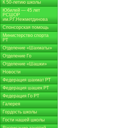
К 50-летию школы
Юбилей — 45 лет
РСШОР
им.Р.Г.Нежметдинова
Спонсорская помощь
Министерство спорта
РТ
Отделение «Шахматы»
Отделение Го
Отделение «Шашки»
Новости
Федерация шахмат РТ
Федерация шашек РТ
Федерация Го РТ
Галерея
Гордость школы
Гости нашей школы
Расписание занятий