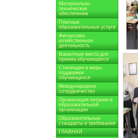
Материально-
техническое
обеспечение
Платные
образовательные услуги
Финансово-
хозяйственная
деятельность
Вакантные места для
приема обучающихся
Стипендии и меры
поддержки
обучающихся
Международное
сотрудничество
Организация питания в
образовательной
организации
Образовательные
стандарты и требования
ГЛАВНАЯ