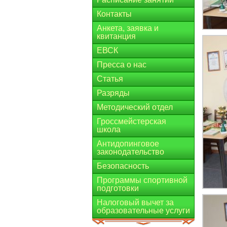
Контакты
Анкета, заявка и
квитанция
ЕВСК
Пресса о нас
Статья
Разряды
Методический отдел
Гроссмейстерская
школа
Антидопинговое
законодательство
Безопасность
Программы спортивной
подготовки
Налоговый вычет за
образовательные услуги