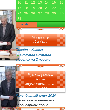
10
11
12
13
14
15
16
17
18
19
20
21
22
23
24
25
26
27
28
29
30
31
« Июл
Погода в
Казани
Погода в Казани
Gismeteo
Прогноз на 2 недели
Календарный
план
мероприятий на
2025год
Календарный-план-2026
Возможны изменения в
календарном плане