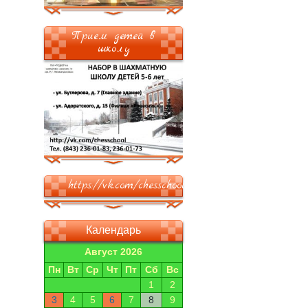
Прием детей в
школу
https://vk.com/chesschool
Календарь
Август 2026
Пн
Вт
Ср
Чт
Пт
Сб
Вс
1
2
3
4
5
6
7
8
9