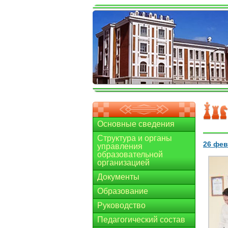
Основные сведения
Структура и органы
26 фев
управления
образовательной
организацией
Документы
Образование
Руководство
Педагогический состав