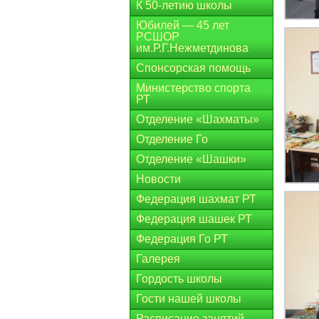
К 50-летию школы
Юбилей — 45 лет
РСШОР
им.Р.Г.Нежметдинова
Спонсорская помощь
Министерство спорта
РТ
Отделение «Шахматы»
Отделение Го
Отделение «Шашки»
Новости
Федерация шахмат РТ
Федерация шашек РТ
Федерация Го РТ
Галерея
Гордость школы
Гости нашей школы
Расписание занятий