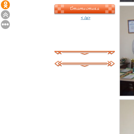
Статистика
< /a>