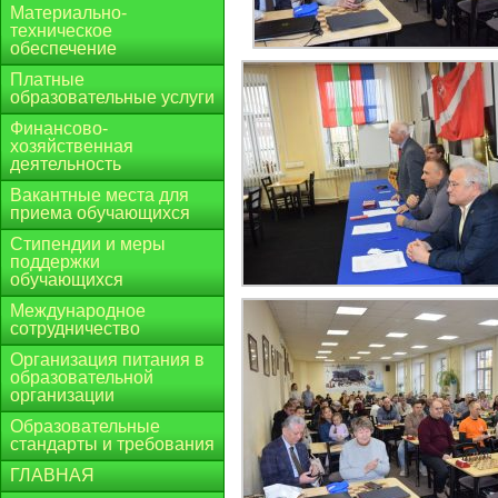
Материально-
техническое
обеспечение
Платные
образовательные услуги
Финансово-
хозяйственная
деятельность
Вакантные места для
приема обучающихся
Стипендии и меры
поддержки
обучающихся
Международное
сотрудничество
Организация питания в
образовательной
организации
Образовательные
стандарты и требования
ГЛАВНАЯ