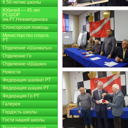
К 50-летию школы
Юбилей — 45 лет
РСШОР
им.Р.Г.Нежметдинова
Спонсорская помощь
Министерство спорта
РТ
Отделение «Шахматы»
Отделение Го
Отделение «Шашки»
Новости
Федерация шахмат РТ
Федерация шашек РТ
Федерация Го РТ
Галерея
Гордость школы
Гости нашей школы
Расписание занятий