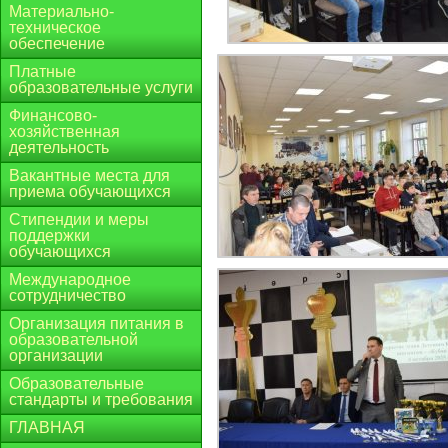
Материально-
техническое
обеспечение
Платные
образовательные услуги
Финансово-
хозяйственная
деятельность
Вакантные места для
приема обучающихся
Стипендии и меры
поддержки
обучающихся
Международное
сотрудничество
Организация питания в
образовательной
организации
Образовательные
стандарты и требования
ГЛАВНАЯ