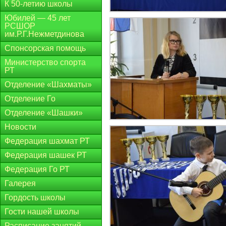
К 50-летию школы
Юбилей — 45 лет
РСШОР
им.Р.Г.Нежметдинова
Спонсорская помощь
Министерство спорта
РТ
Отделение «Шахматы»
Отделение Го
Отделение «Шашки»
Новости
Федерация шахмат РТ
Федерация шашек РТ
Федерация Го РТ
Галерея
Гордость школы
Гости нашей школы
Расписание занятий