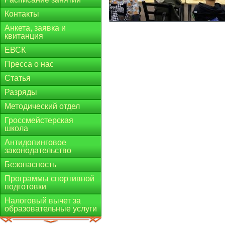
Контакты
Анкета, заявка и
квитанция
ЕВСК
Пресса о нас
Статья
Разряды
Методический отдел
Гроссмейстерская
школа
Антидопинговое
законодательство
Безопасность
Программы спортивной
подготовки
Налоговый вычет за
образовательные услуги