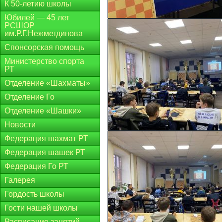
К 50-летию школы
Юбилей — 45 лет
РСШОР
им.Р.Г.Нежметдинова
Спонсорская помощь
Министерство спорта
РТ
Отделение «Шахматы»
Отделение Го
Отделение «Шашки»
Новости
Федерация шахмат РТ
Федерация шашек РТ
Федерация Го РТ
Галерея
Гордость школы
Гости нашей школы
Расписание занятий