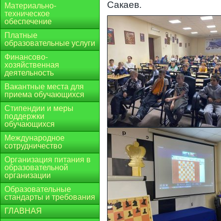
Сакаев.
Материально-
техническое
обеспечение
Платные
образовательные услуги
Финансово-
хозяйственная
деятельность
Вакантные места для
приема обучающихся
Стипендии и меры
поддержки
обучающихся
Международное
сотрудничество
Организация питания в
образовательной
организации
Образовательные
стандарты и требования
ГЛАВНАЯ