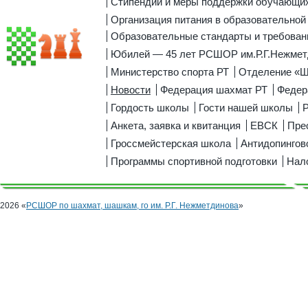
Стипендии и меры поддержки обучающи
Организация питания в образовательной
Образовательные стандарты и требован
Юбилей — 45 лет РСШОР им.Р.Г.Нежмет
Министерство спорта РТ
Отделение «
Новости
Федерация шахмат РТ
Федер
Гордость школы
Гости нашей школы
Р
Анкета, заявка и квитанция
ЕВСК
Пре
Гроссмейстерская школа
Антидопингов
Программы спортивной подготовки
Нал
2026 «
РСШОР по шахмат, шашкам, го им. Р.Г. Нежметдинова
»