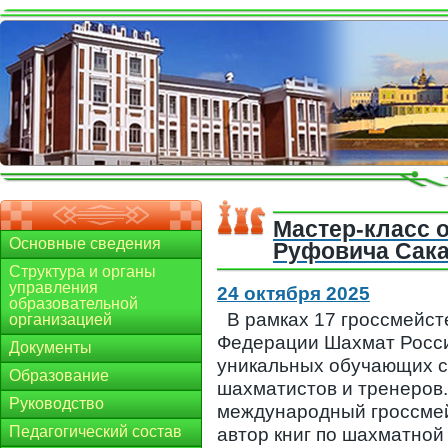
Мастер-класс 
Основные сведения
Руфовича Сак
Структура и органы
управления
24 октября 2025
образовательной
В рамках 17 гроссмейст
организацией
Федерации Шахмат Росси
Документы
уникальных обучающих с
Образование
шахматистов и тренеров.
Руководство
международный гроссмей
Педагогический состав
автор книг по шахматной