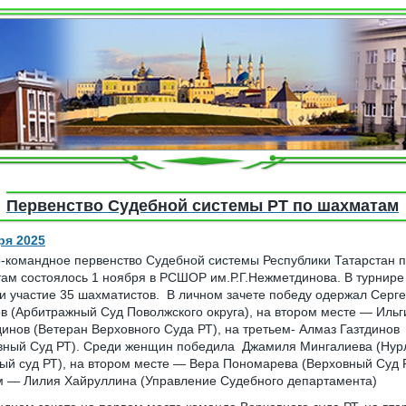
Первенство Судебной системы РТ по шахматам
ря 2025
-командное первенство Судебной системы Республики Татарстан 
ам состоялось 1 ноября в РСШОР им.Р.Г.Нежметдинова. В турнире
и участие 35 шахматистов. В личном зачете победу одержал Серг
в (Арбитражный Суд Поволжского округа), на втором месте — Ильг
динов (Ветеран Верховного Суда РТ), на третьем- Алмаз Газтдинов
вный Суд РТ). Среди женщин победила Джамиля Мингалиева (Нур
ый суд РТ), на втором месте — Вера Пономарева (Верховный Суд Р
м — Лилия Хайруллина (Управление Судебного департамента)