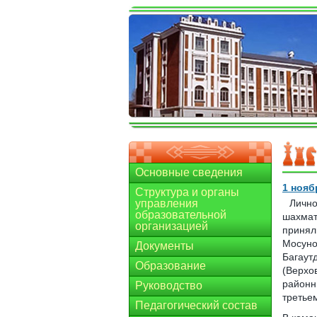
Основные сведения
1 нояб
Структура и органы
управления
Лично
образовательной
шахмат
организацией
принял
Мосуно
Документы
Багаут
Образование
(Верхо
районн
Руководство
третье
Педагогический состав