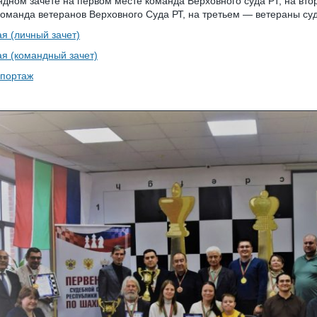
ндном зачете на первом месте команда Верховного суда РТ, на вто
команда ветеранов Верховного Суда РТ, на третьем — ветераны су
ая (личный зачет)
ая (командный зачет)
портаж