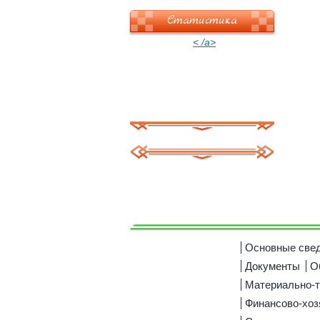
Статистика
< /a>
Основные све
Документы
О
Материально-т
Финансово-хоз