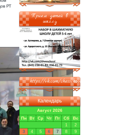
ром
дов РТ
Прием детей в
школу
https://vk.com/chesschool
Календарь
Август 2026
Пн
Вт
Ср
Чт
Пт
Сб
Вс
1
2
3
4
5
6
7
8
9