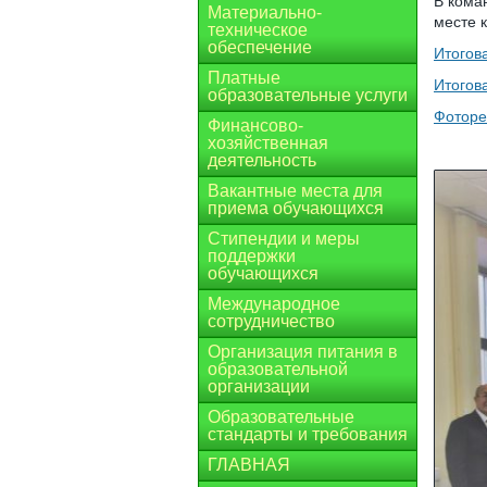
В кома
Материально-
месте 
техническое
обеспечение
Итогов
Платные
Итогов
образовательные услуги
Фоторе
Финансово-
хозяйственная
деятельность
Вакантные места для
приема обучающихся
Стипендии и меры
поддержки
обучающихся
Международное
сотрудничество
Организация питания в
образовательной
организации
Образовательные
стандарты и требования
ГЛАВНАЯ