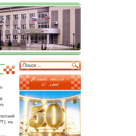
Нашей школе —
50 лет!
по
ей
из
латский
Т), на