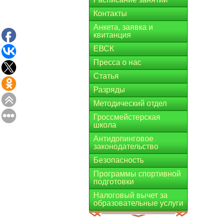
Контакты
Анкета, заявка и
квитанция
ЕВСК
Пресса о нас
Статья
Разряды
Методический отдел
Гроссмейстерская
школа
Антидопинговое
законодательство
Безопасность
Программы спортивной
подготовки
Налоговый вычет за
образовательные услуги