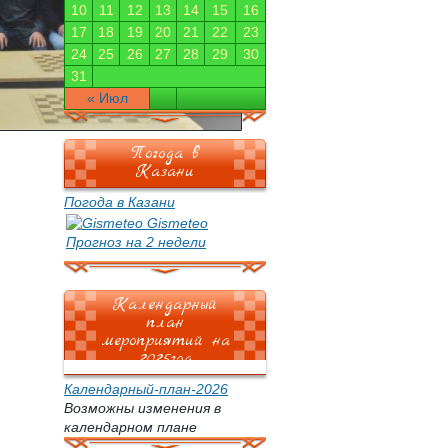
10
11
12
13
14
15
16
17
18
19
20
21
22
23
24
25
26
27
28
29
30
31
« Июл
Погода в
Казани
Погода в Казани
Gismeteo
Прогноз на 2 недели
Календарный
план
мероприятий на
2025год
Календарный-план-2026
Возможны изменения в
календарном плане