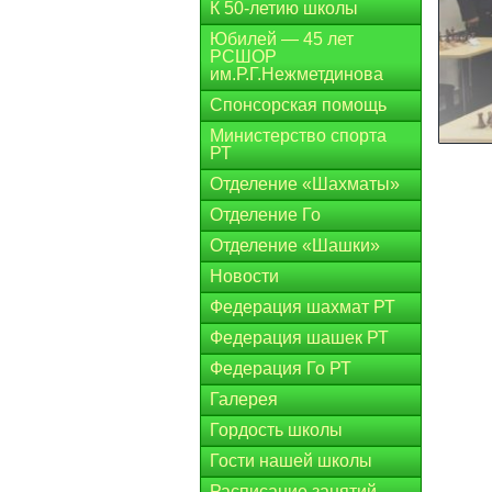
К 50-летию школы
Юбилей — 45 лет
РСШОР
им.Р.Г.Нежметдинова
Спонсорская помощь
Министерство спорта
РТ
Отделение «Шахматы»
Отделение Го
Отделение «Шашки»
Новости
Федерация шахмат РТ
Федерация шашек РТ
Федерация Го РТ
Галерея
Гордость школы
Гости нашей школы
Расписание занятий