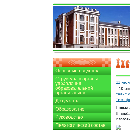
Основные сведения
Структура и органы
11 июн
управления
образовательной
10 ию
организацией
сеанс 
Тимофе
Документы
Ничью 
Образование
Шаякба
Руководство
Итоговы
Педагогический состав