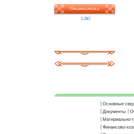
Статистика
< /a>
Основные све
Документы
О
Материально-т
Финансово-хоз