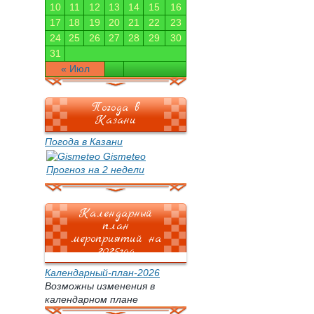
10
11
12
13
14
15
16
17
18
19
20
21
22
23
24
25
26
27
28
29
30
31
« Июл
Погода в
Казани
Погода в Казани
Gismeteo
Прогноз на 2 недели
Календарный
план
мероприятий на
2025год
Календарный-план-2026
Возможны изменения в
календарном плане