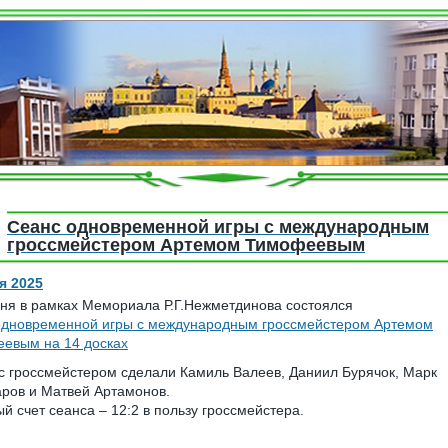
Cеанс одновременной игры с международным
гроссмейстером Артемом Тимофеевым
я 2025
ня в рамках Мемориала Р.Г.Нежметдинова состоялся
одновременной игры с международным гроссмейстером Артемом
евым на 14 досках
с гроссмейстером сделали Камиль Валеев, Даниил Бурячок, Марк
ров и Матвей Артамонов.
й счет сеанса – 12:2 в пользу гроссмейстера.