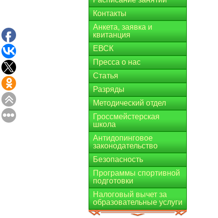
Контакты
Анкета, заявка и
квитанция
ЕВСК
Пресса о нас
Статья
Разряды
Методический отдел
Гроссмейстерская
школа
Антидопинговое
законодательство
Безопасность
Программы спортивной
подготовки
Налоговый вычет за
образовательные услуги