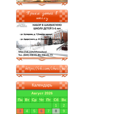
Прием детей в
школу
https://vk.com/chesschool
Календарь
Август 2026
Пн
Вт
Ср
Чт
Пт
Сб
Вс
1
2
3
4
5
6
7
8
9