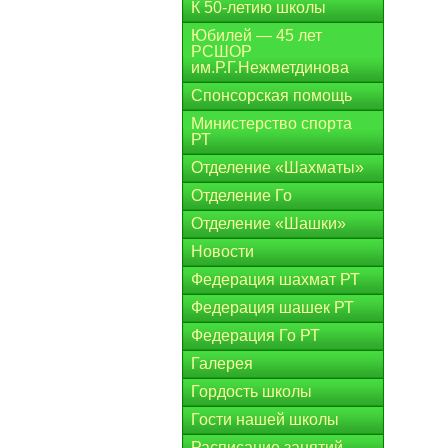
К 50-летию школы
Юбилей — 45 лет
РСШОР
им.Р.Г.Нежметдинова
Спонсорская помощь
Министерство спорта
РТ
Отделение «Шахматы»
Отделение Го
Отделение «Шашки»
Новости
Федерация шахмат РТ
Федерация шашек РТ
Федерация Го РТ
Галерея
Гордость школы
Гости нашей школы
Расписание занятий