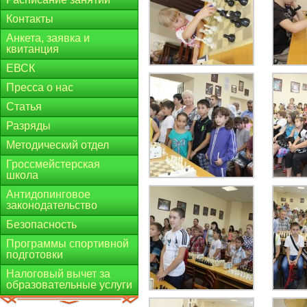
Контакты
Анкета, заявка и
квитанция
ЕВСК
Пресса о нас
Статья
Разряды
Методический отдел
Гроссмейстерская
школа
Антидопинговое
законодательство
Безопасность
Программы спортивной
подготовки
Налоговый вычет за
образовательные услуги