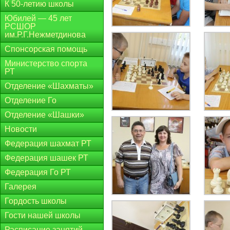
К 50-летию школы
Юбилей — 45 лет
РСШОР
им.Р.Г.Нежметдинова
Спонсорская помощь
Министерство спорта
РТ
Отделение «Шахматы»
Отделение Го
Отделение «Шашки»
Новости
Федерация шахмат РТ
Федерация шашек РТ
Федерация Го РТ
Галерея
Гордость школы
Гости нашей школы
Расписание занятий