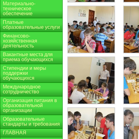
Материально-
техническое
обеспечение
Платные
образовательные услуги
Финансово-
хозяйственная
деятельность
Вакантные места для
приема обучающихся
Стипендии и меры
поддержки
обучающихся
Международное
сотрудничество
Организация питания в
образовательной
организации
Образовательные
стандарты и требования
ГЛАВНАЯ