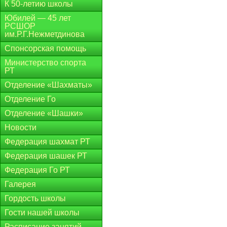
К 50-летию школы
Юбилей — 45 лет
РСШОР
им.Р.Г.Нежметдинова
Спонсорская помощь
Министерство спорта
РТ
Отделение «Шахматы»
Отделение Го
Отделение «Шашки»
Новости
Федерация шахмат РТ
Федерация шашек РТ
Федерация Го РТ
Галерея
Гордость школы
Гости нашей школы
Расписание занятий