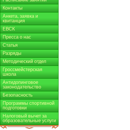
Контакты
Анкета, заявка и
квитанция
ЕВСК
Пресса о нас
Статья
Разряды
Методический отдел
Гроссмейстерская
школа
Антидопинговое
законодательство
Безопасность
Программы спортивной
подготовки
Налоговый вычет за
образовательные услуги