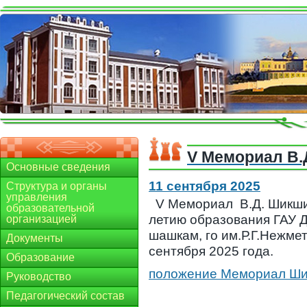
V Мемориал В.
Основные сведения
11 сентября 2025
Структура и органы
управления
V Мемориал В.Д. Шикшин
образовательной
летию образования ГАУ
организацией
шашкам, го им.Р.Г.Нежме
Документы
сентября 2025 года.
Образование
положение Мемориал Ш
Руководство
Педагогический состав