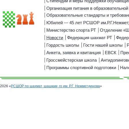
Стипендии и меры поддержки обучающи
Организация питания в образовательной
Образовательные стандарты и требован
Юбилей — 45 лет РСШОР им.Р.Г.Нежмет
Министерство спорта РТ
Отделение «
Новости
Федерация шахмат РТ
Федер
Гордость школы
Гости нашей школы
Р
Анкета, заявка и квитанция
ЕВСК
Пре
Гроссмейстерская школа
Антидопингов
Программы спортивной подготовки
Нал
2026 «
РСШОР по шахмат, шашкам, го им. Р.Г. Нежметдинова
»