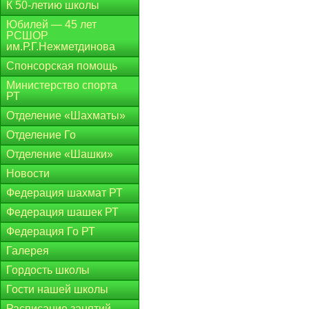
К 50-летию школы
Юбилей — 45 лет
РСШОР
им.Р.Г.Нежметдинова
Спонсорская помощь
Министерство спорта
РТ
Отделение «Шахматы»
Отделение Го
Отделение «Шашки»
Новости
Федерация шахмат РТ
Федерация шашек РТ
Федерация Го РТ
Галерея
Гордость школы
Гости нашей школы
Расписание занятий