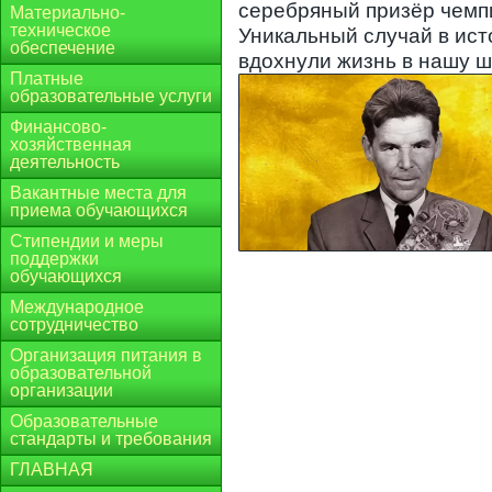
серебряный призёр чем
Материально-
техническое
Уникальный случай в ист
обеспечение
вдохнули жизнь в нашу ш
Платные
образовательные услуги
Финансово-
хозяйственная
деятельность
Вакантные места для
приема обучающихся
Стипендии и меры
поддержки
обучающихся
Международное
сотрудничество
Организация питания в
образовательной
организации
Образовательные
стандарты и требования
ГЛАВНАЯ