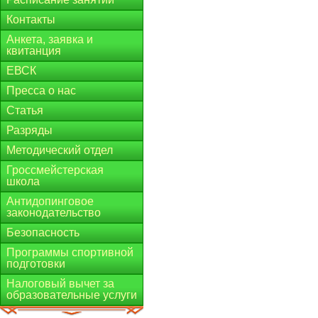
Контакты
Анкета, заявка и
квитанция
ЕВСК
Пресса о нас
Статья
Разряды
Методический отдел
Гроссмейстерская
школа
Антидопинговое
законодательство
Безопасность
Программы спортивной
подготовки
Налоговый вычет за
образовательные услуги