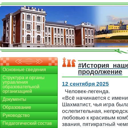
#История_наш
Основные сведения
продолжение
Структура и органы
управления
12 сентября 2025
образовательной
Человек-легенда.
организацией
«Всё начинается с имени
Документы
Шахматист, чья игра бы
Образование
ослепительная, непредск
Руководство
любовью к красивым ком
Педагогический состав
звания, пятикратный че