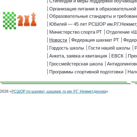
Стипендии и меры поддержки обучающи
Организация питания в образовательной
Образовательные стандарты и требован
Юбилей — 45 лет РСШОР им.Р.Г.Нежмет
Министерство спорта РТ
Отделение «
Новости
Федерация шахмат РТ
Федер
Гордость школы
Гости нашей школы
Р
Анкета, заявка и квитанция
ЕВСК
Пре
Гроссмейстерская школа
Антидопингов
Программы спортивной подготовки
Нал
2026 «
РСШОР по шахмат, шашкам, го им. Р.Г. Нежметдинова
»