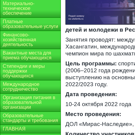
Материально-
техническое
обеспечение
Платные
образовательные услуги
детей и молодежи в Ре
Финансово-
Занятия проводят: межд
хозяйственная
деятельность
Хасангатин, международ
Вакантные места для
чемпион мира по шахмат
приема обучающихся
Цель программы:
спорт
Стипендии и меры
(2006–2012 года рожден
поддержки
обучающихся
выступлению на основны
2022/2023 году.
Международное
сотрудничество
Дата проведения:
Организация питания в
образовательной
10-24 октября 2022 года
организации
Место проведения:
Образовательные
стандарты и требования
ДОЛ «Мирас-Наследие», 
ГЛАВНАЯ
Количество участников