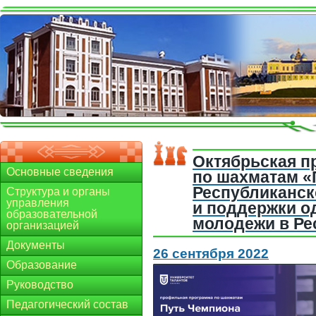
Октябрьская п
Основные сведения
по шахматам «
Республиканск
Структура и органы
управления
и поддержки о
образовательной
молодежи в Ре
организацией
Документы
26 сентября 2022
Образование
Руководство
Педагогический состав