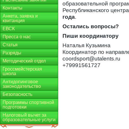
образовательной програм
Контакты
Республиканского центр
Анкета, заявка и
года
.
квитанция
Остались вопросы?
ЕВСК
Пиши координатору
Пресса о нас
Статья
Наталья Кузьмина
Координатор по направл
Разряды
coordsport@utalents.ru
Методический отдел
+79991561727
Гроссмейстерская
школа
Антидопинговое
законодательство
Безопасность
Программы спортивной
подготовки
Налоговый вычет за
образовательные услуги