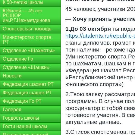
К 50-летию школы
45 человек, участники 2
Юбилей — 45 лет
РСШОР
— Хочу принять участие
им.Р.Г.Нежметдинова
1.До 03 октября
ты пода
Спонсорская помощь
https://utalents.ru/republi
Министерство спорта
РТ
сканы дипломов, грамот 
при наличии – рекоменд
Отделение «Шахматы»
(Министерство спорта Р
Отделение Го
по шахматам, шашкам и г
Отделение «Шашки»
«Федерация шахмат Респ
Новости
«Республиканский центр 
юношеского спорта»)
Федерация шахмат РТ
Федерация шашек РТ
2.Твою заявку рассматри
программы. В случае по
Федерация Го РТ
координатор с тобой свя
Галерея
готовности участия. В св
Гордость школы
актуальные данные.
Гости нашей школы
3.Список спортсменов, п
Расписание занятий