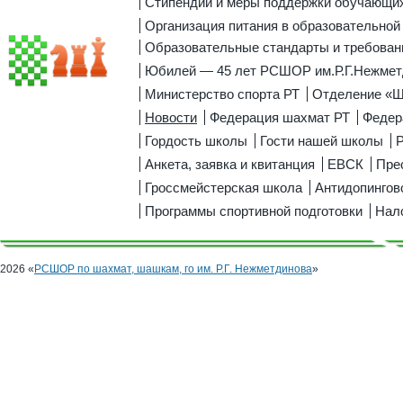
Стипендии и меры поддержки обучающи
Организация питания в образовательной
Образовательные стандарты и требован
Юбилей — 45 лет РСШОР им.Р.Г.Нежмет
Министерство спорта РТ
Отделение «
Новости
Федерация шахмат РТ
Федер
Гордость школы
Гости нашей школы
Р
Анкета, заявка и квитанция
ЕВСК
Пре
Гроссмейстерская школа
Антидопингов
Программы спортивной подготовки
Нал
2026 «
РСШОР по шахмат, шашкам, го им. Р.Г. Нежметдинова
»