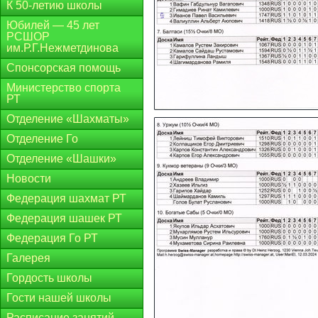
К 50-летию школы
Юбилей — 45 лет
РСШОР
им.Р.Г.Нежметдинова
Спонсорская помощь
Министерство спорта
РТ
Отделение «Шахматы»
Отделение Го
Отделение «Шашки»
Новости
Федерация шахмат РТ
Федерация шашек РТ
Федерация Го РТ
Галерея
Гордость школы
Гости нашей школы
Расписание занятий