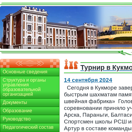
Турнир в Кукм
Основные сведения
14 сентября 2024
Структура и органы
управления
Сегодня в Кукморе зав
образовательной
быстрым шахматам памят
организацией
швейная фабрика» Голов
Документы
соревновании приняло уч
Образование
Арска, Параньги, Балтас
Руководство
Спортсмен школы РСШ им
Педагогический состав
Артур в составе команды