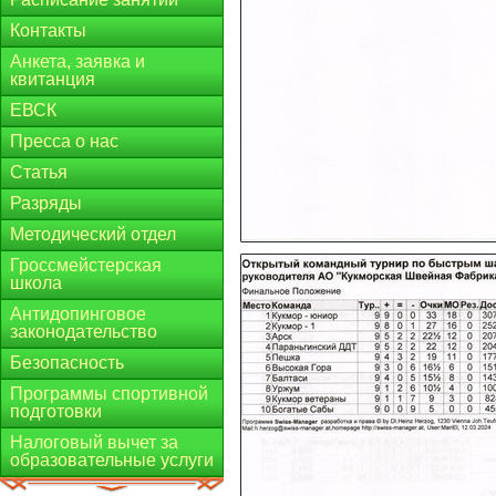
Контакты
Анкета, заявка и
квитанция
ЕВСК
Пресса о нас
Статья
Разряды
Методический отдел
Гроссмейстерская
школа
Антидопинговое
законодательство
Безопасность
Программы спортивной
подготовки
Налоговый вычет за
образовательные услуги