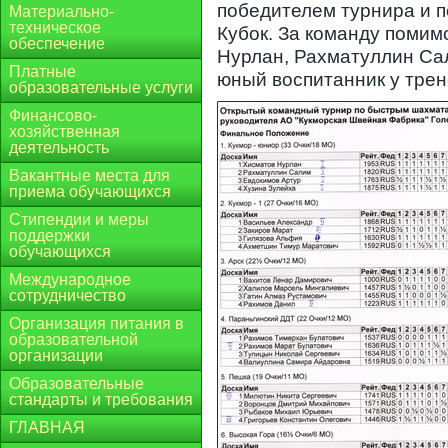
победителем турнира и 
Материально-
техническое
Кубок. За команду помим
обеспечение
Нурлан, Рахматуллин Са
Платные
юный воспитанник у трен
образовательные услуги
Финансово-
хозяйственная
деятельность
Вакантные места для
приема обучающихся
Стипендии и меры
поддержки
обучающихся
Международное
сотрудничество
Организация питания в
образовательной
организации
Образовательные
стандарты и требования
ГЛАВНАЯ