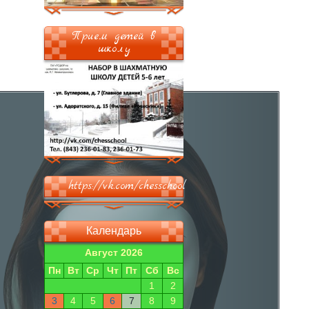
Прием детей в
школу
https://vk.com/chesschool
Календарь
Август 2026
Пн
Вт
Ср
Чт
Пт
Сб
Вс
1
2
3
4
5
6
7
8
9