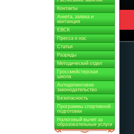
Контакты
Анкета, заявка и
квитанция
ЕВСК
Пресса о нас
Статья
Разряды
Методический отдел
Гроссмейстерская
школа
Антидопинговое
законодательство
Безопасность
Программы спортивной
подготовки
Налоговый вычет за
образовательные услуги