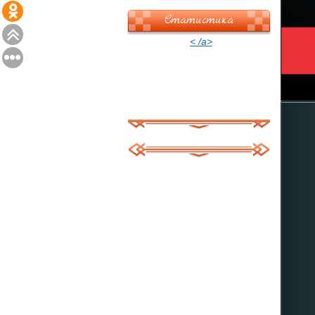
Статистика
< /a>