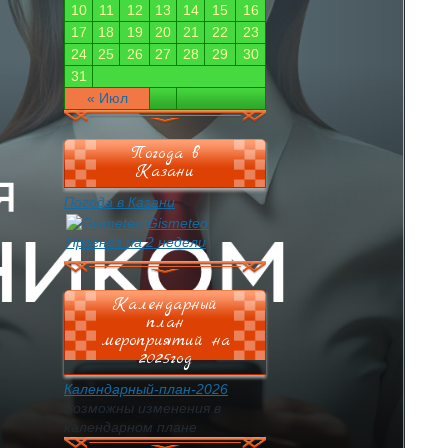
10
11
12
13
14
15
16
17
18
19
20
21
22
23
24
25
26
27
28
29
30
31
« Июл
Погода в
Казани
Погода в Казани
Gismeteo
Прогноз на 2 недели
Календарный
план
мероприятий на
2025год
Календарный-план-2026
Возможны изменения в
календарном плане