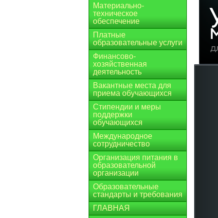
Материально-
техническое
обеспечение
Платные
образовательные услуги
Финансово-
хозяйственная
деятельность
Вакантные места для
приема обучающихся
Стипендии и меры
поддержки
обучающихся
Международное
сотрудничество
Организация питания в
образовательной
организации
Образовательные
стандарты и требования
ГЛАВНАЯ