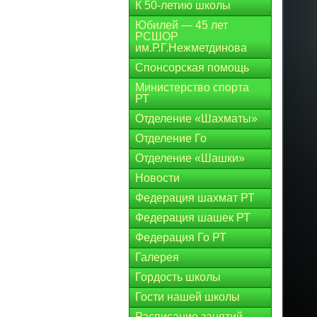
К 50-летию школы
Юбилей — 45 лет
РСШОР
им.Р.Г.Нежметдинова
Спонсорская помощь
Министерство спорта
РТ
Отделение «Шахматы»
Отделение Го
Отделение «Шашки»
Новости
Федерация шахмат РТ
Федерация шашек РТ
Федерация Го РТ
Галерея
Гордость школы
Гости нашей школы
Расписание занятий