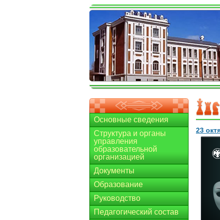
Основные сведения
23 окт
Структура и органы
управления
образовательной
организацией
Документы
Образование
Руководство
Педагогический состав