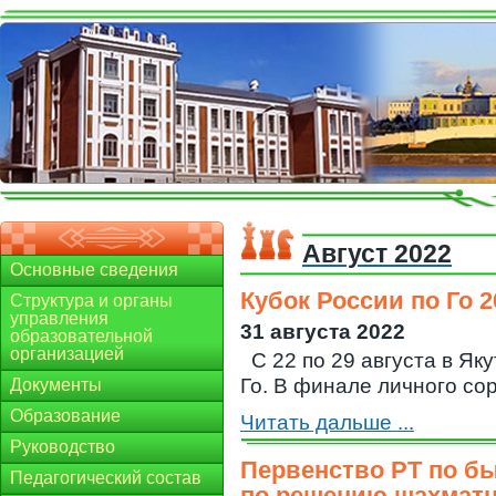
Август 2022
Основные сведения
Кубок России по Го 20
Структура и органы
управления
31 августа 2022
образовательной
организацией
С 22 по 29 августа в Як
Го. В финале личного сор
Документы
Образование
Читать дальше ...
Руководство
Первенство РТ по б
Педагогический состав
по решению шахмат