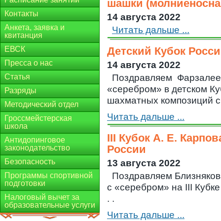
шашки (молниеносная
Контакты
14 августа 2022
Анкета, заявка и
Читать дальше ...
квитанция
ЕВСК
Детский Кубок Росс
Пресса о нас
14 августа 2022
Статья
Поздравляем Фарзалеев
«серебром» в детском К
Разряды
шахматных композиций сре
Методический отдел
Читать дальше ...
Гроссмейстерская
школа
III Кубок А. Е. Карпо
Антидопинговое
России
законодательство
Безопасность
13 августа 2022
Поздравляем Близнякова
Программы спортивной
подготовки
с «серебром» на III Кубке
Налоговый вычет за
. .
образовательные услуги
Читать дальше ...