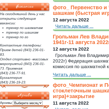
Вакансии
фото_ Первенство и
шашкам (быстрая игр
На сегодняшний день у нас
открыты следующие
12 августа 2022
вакансии:
Читать дальше ...
тренер по шахматам
тренер по шашкам
Грольман Лев Влади
тренер по го
1941г-11 августа 2022
Контактные телефоны:
12 августа 2022
Прием детей (843) 236-01-
83.
Грольман Лев Владимиро
Отдел спортивно -массовых
2022г) Федерация шахма
мероприятий (843) 236-01-
комиссия по шахматной к
73. Приемная:
(843) 236-77-91.
Читать дальше ...
Бухгалтерия:
(843) 236-19-23.
фото_Чемпионат и П
стоклеточным шашка
Архивы
игра)+закрытие
11 августа 2022
Архивы