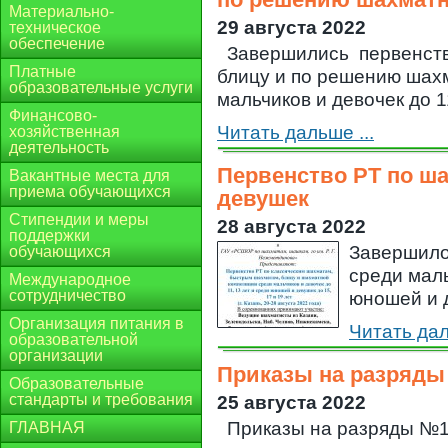
Материально-
29 августа 2022
техническое
обеспечение
Завершились первенств
Платные
блицу и по решению шах
образовательные услуги
мальчиков и девочек до 11,
Финансово-
Читать дальше ...
хозяйственная
деятельность
Первенство РТ по ш
Вакантные места для
приема обучающихся
девушек
Стипендии и меры
28 августа 2022
поддержки
Завершило
обучающихся
среди маль
Международное
сотрудничество
юношей и д
Организация питания в
Читать дал
образовательной
организации
Приказы на разряды
Образовательные
стандарты и требования
25 августа 2022
Приказы на разряды №1
ГЛАВНАЯ