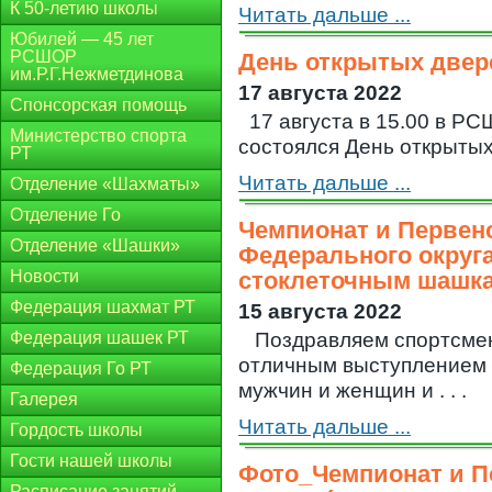
К 50-летию школы
Читать дальше ...
Юбилей — 45 лет
РСШОР
День открытых двер
им.Р.Г.Нежметдинова
17 августа 2022
Спонсорская помощь
17 августа в 15.00 в Р
Министерство спорта
состоялся День открыт
РТ
Читать дальше ...
Отделение «Шахматы»
Отделение Го
Чемпионат и Первен
Отделение «Шашки»
Федерального округа
Новости
стоклеточным шашка
Федерация шахмат РТ
15 августа 2022
Федерация шашек РТ
Поздравляем спортсмен
отличным выступлением
Федерация Го РТ
мужчин и женщин и . . .
Галерея
Читать дальше ...
Гордость школы
Гости нашей школы
Фото_Чемпионат и П
Расписание занятий