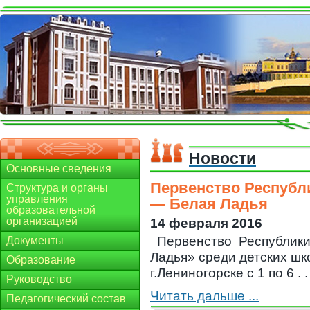
Новости
Основные сведения
Первенство Республ
Структура и органы
управления
— Белая Ладья
образовательной
организацией
14 февраля 2016
Первенство Республики
Документы
Ладья» среди детских шк
Образование
г.Лениногорске с 1 по 6 . . 
Руководство
Читать дальше ...
Педагогический состав