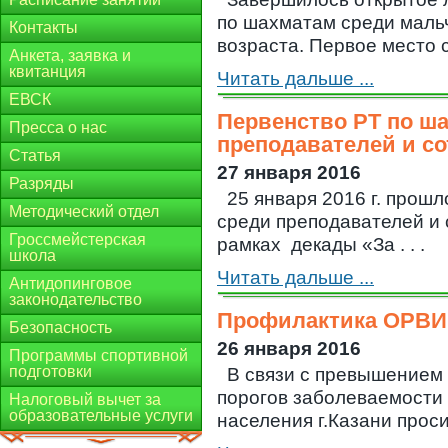
по шахматам среди мальч
Контакты
возраста. Первое место с
Анкета, заявка и
квитанция
Читать дальше ...
ЕВСК
Первенство РТ по ш
Пресса о нас
преподавателей и с
Статья
27 января 2016
Разряды
25 января 2016 г. прош
Методический отдел
среди преподавателей и 
Гроссмейстерская
рамках декады «За . . .
школа
Читать дальше ...
Антидопинговое
законодательство
Профилактика ОРВИ!
Безопасность
26 января 2016
Программы спортивной
подготовки
В связи с превышением
порогов заболеваемости 
Налоговый вычет за
образовательные услуги
населения г.Казани просим