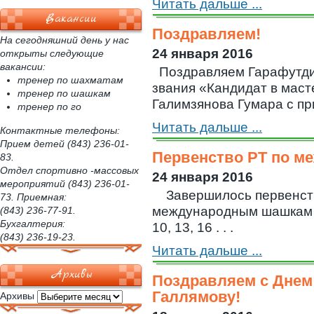
Читать дальше ...
Вакансии
Поздравляем!
На сегодняшний день у нас
24 января 2016
открыты следующие
вакансии:
Поздравляем Гарафутди
тренер по шахматам
звания «Кандидат в мас
тренер по шашкам
Галимзянова Гумара с при
тренер по го
Читать дальше ...
Контактные телефоны:
Прием детей (843) 236-01-
Первенство РТ по 
83.
Отдел спортивно -массовых
24 января 2016
мероприятий (843) 236-01-
Завершилось первенств
73. Приемная:
международным шашкам с
(843) 236-77-91.
Бухгалтерия:
10, 13, 16 . . .
(843) 236-19-23.
Читать дальше ...
Архивы
Поздравляем с Днем
Галлямову!
Архивы