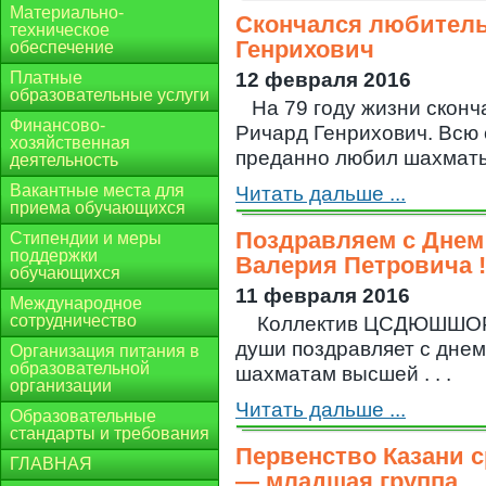
Материально-
Cкончался любитель
техническое
Генрихович
обеспечение
Платные
12 февраля 2016
образовательные услуги
На 79 году жизни скон
Финансово-
Ричард Генрихович. Всю 
хозяйственная
преданно любил шахматы .
деятельность
Вакантные места для
Читать дальше ...
приема обучающихся
Поздравляем с Днем
Стипендии и меры
поддержки
Валерия Петровича !
обучающихся
11 февраля 2016
Международное
сотрудничество
Коллектив ЦСДЮШШОР и
души поздравляет с днем
Организация питания в
образовательной
шахматам высшей . . .
организации
Читать дальше ...
Образовательные
стандарты и требования
Первенство Казани с
ГЛАВНАЯ
— младшая группа