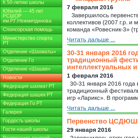
К 50-летию школы
7 февраля 2016
Юбилей — 45 лет
Завершилось первенств
РСШОР
им.Р.Г.Нежметдинова
коллективов (2007 г.р. и
команда «Ровесник-3» (тр.
Спонсорская помощь
Министерство спорта
Читать дальше ...
РТ
Отделение «Шахматы»
30-31 января 2016 го
традиционный фести
Отделение Го
интеллектуальных и
Отделение «Шашки»
1 февраля 2016
Новости
30-31 января 2016 года 
Федерация шахмат РТ
традиционный фестиваль
Федерация шашек РТ
игр «Ларикс». В программ
Федерация Го РТ
Читать дальше ...
Галерея
Первенство ЦСДЮШ
Гордость школы
Гости нашей школы
29 января 2016
Завершилось открытое
Расписание занятий