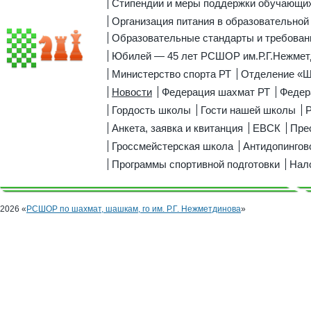
Стипендии и меры поддержки обучающи
Организация питания в образовательной
Образовательные стандарты и требован
Юбилей — 45 лет РСШОР им.Р.Г.Нежмет
Министерство спорта РТ
Отделение «
Новости
Федерация шахмат РТ
Федер
Гордость школы
Гости нашей школы
Р
Анкета, заявка и квитанция
ЕВСК
Пре
Гроссмейстерская школа
Антидопингов
Программы спортивной подготовки
Нал
2026 «
РСШОР по шахмат, шашкам, го им. Р.Г. Нежметдинова
»