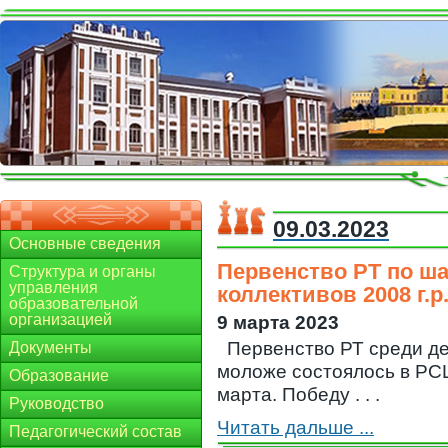
09.03.2023
Основные сведения
Первенство РТ по ша
Структура и органы
управления
коллективов 2008 г.р
образовательной
организацией
9 марта 2023
Первенство РТ среди дет
Документы
моложе состоялось в РСШ
Образование
марта. Победу . . .
Руководство
Читать дальше ...
Педагогический состав