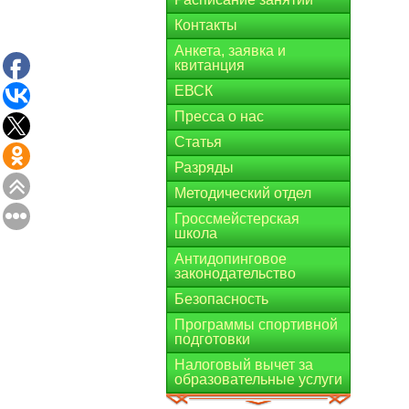
Контакты
Анкета, заявка и
квитанция
ЕВСК
Пресса о нас
Статья
Разряды
Методический отдел
Гроссмейстерская
школа
Антидопинговое
законодательство
Безопасность
Программы спортивной
подготовки
Налоговый вычет за
образовательные услуги