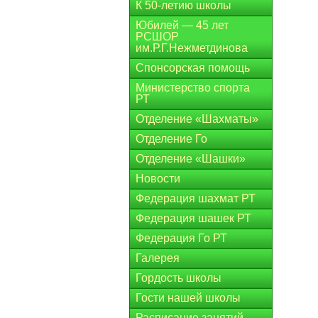
К 50-летию школы
Юбилей — 45 лет
РСШОР
им.Р.Г.Нежметдинова
Спонсорская помощь
Министерство спорта
РТ
Отделение «Шахматы»
Отделение Го
Отделение «Шашки»
Новости
Федерация шахмат РТ
Федерация шашек РТ
Федерация Го РТ
Галерея
Гордость школы
Гости нашей школы
Расписание занятий