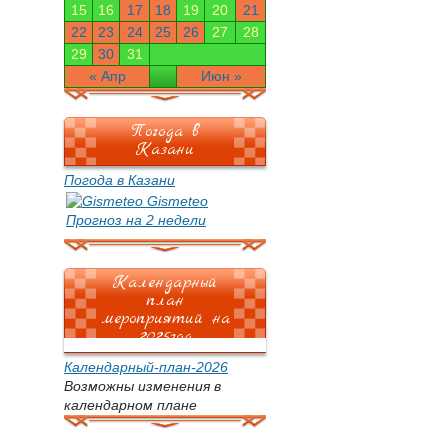
15
16
17
18
19
20
21
22
23
24
25
26
27
28
29
30
31
« Апр
Июн »
Погода в
Казани
Погода в Казани
Gismeteo
Прогноз на 2 недели
Календарный
план
мероприятий на
2025год
Календарный-план-2026
Возможны изменения в
календарном плане