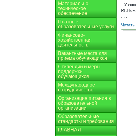
Материально-
Уважа
техническое
Р.Г.Не
обеспечение
. . .
Платные
Читать 
образовательные услуги
Финансово-
хозяйственная
деятельность
Вакантные места для
приема обучающихся
Стипендии и меры
поддержки
обучающихся
Международное
сотрудничество
Организация питания в
образовательной
организации
Образовательные
стандарты и требования
ГЛАВНАЯ