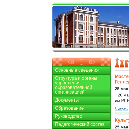
Основные сведения
Масте
Структура и органы
Гелле
управления
образовательной
25 мая
организацией
26 ма
Документы
им.Р.Г.
Образование
Читать 
Руководство
Культ
Педагогический состав
25 мая