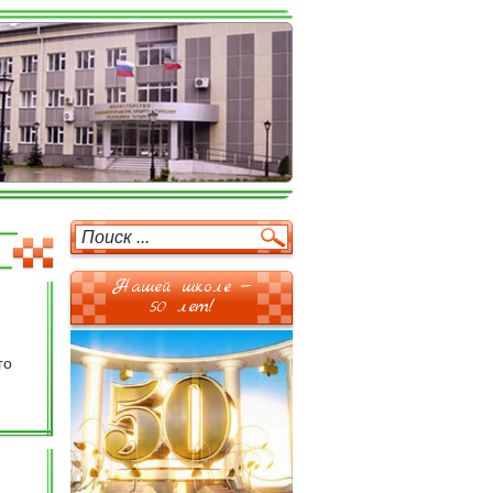
Нашей школе —
50 лет!
го