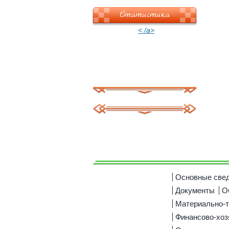
Статистика
< /a>
Основные све
Документы
О
Материально-т
Финансово-хоз