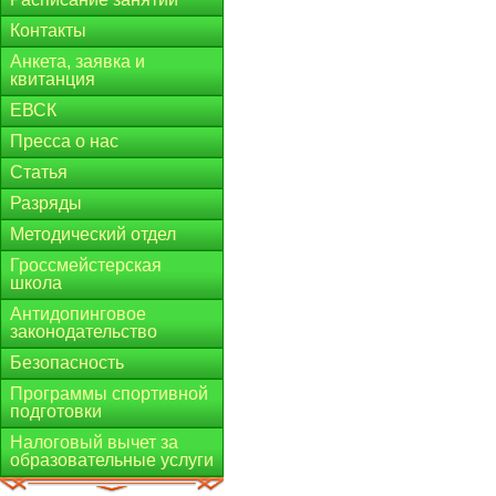
Контакты
Анкета, заявка и
квитанция
ЕВСК
Пресса о нас
Статья
Разряды
Методический отдел
Гроссмейстерская
школа
Антидопинговое
законодательство
Безопасность
Программы спортивной
подготовки
Налоговый вычет за
образовательные услуги