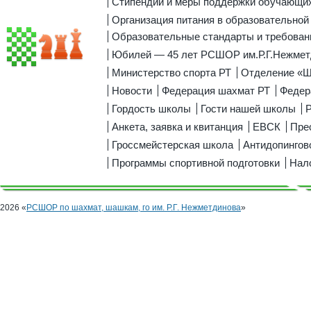
Стипендии и меры поддержки обучающи
Организация питания в образовательной
Образовательные стандарты и требован
Юбилей — 45 лет РСШОР им.Р.Г.Нежмет
Министерство спорта РТ
Отделение «
Новости
Федерация шахмат РТ
Федер
Гордость школы
Гости нашей школы
Р
Анкета, заявка и квитанция
ЕВСК
Пре
Гроссмейстерская школа
Антидопингов
Программы спортивной подготовки
Нал
2026 «
РСШОР по шахмат, шашкам, го им. Р.Г. Нежметдинова
»