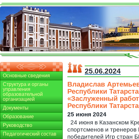
25.06.2024
Основные сведения
Владислав Артемьев
Структура и органы
управления
Республики Татарст
образовательной
«Заслуженный работ
организацией
Республики Татарста
Документы
25 июня 2024
Образование
24 июня в Казанском Кр
Руководство
спортсменов и тренеров
Педагогический состав
победителей Игр стран БР