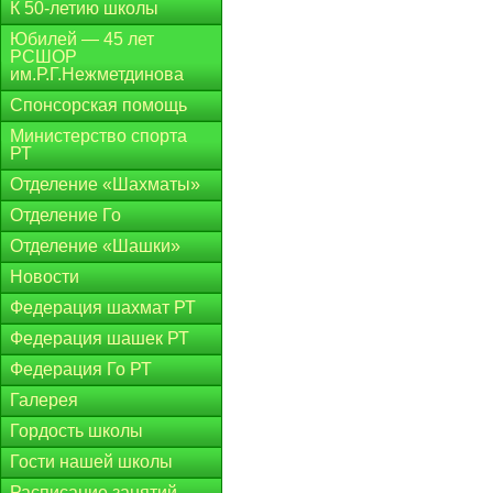
К 50-летию школы
Юбилей — 45 лет
РСШОР
им.Р.Г.Нежметдинова
Спонсорская помощь
Министерство спорта
РТ
Отделение «Шахматы»
Отделение Го
Отделение «Шашки»
Новости
Федерация шахмат РТ
Федерация шашек РТ
Федерация Го РТ
Галерея
Гордость школы
Гости нашей школы
Расписание занятий