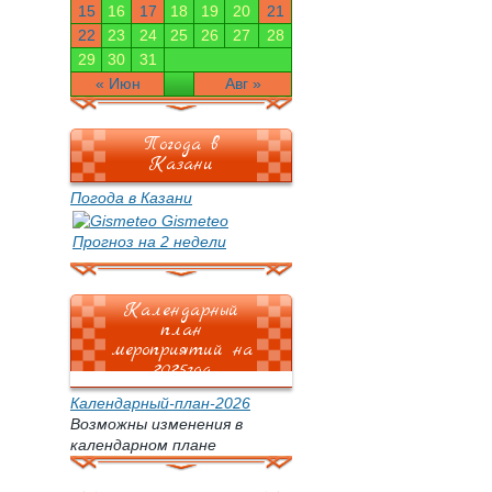
15
16
17
18
19
20
21
22
23
24
25
26
27
28
29
30
31
« Июн
Авг »
Погода в
Казани
Погода в Казани
Gismeteo
Прогноз на 2 недели
Календарный
план
мероприятий на
2025год
Календарный-план-2026
Возможны изменения в
календарном плане