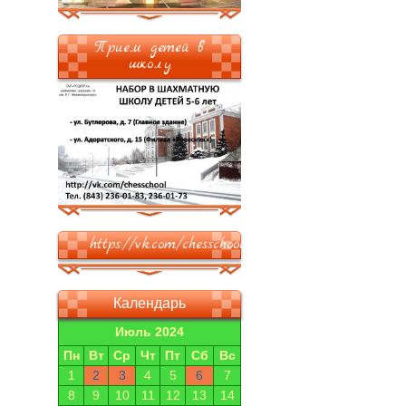
Прием детей в
школу
https://vk.com/chesschool
Календарь
Июль 2024
Пн
Вт
Ср
Чт
Пт
Сб
Вс
1
2
3
4
5
6
7
8
9
10
11
12
13
14