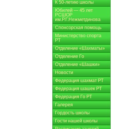
К 50-летию школы
Юбилей — 45 лет
РСШОР
им.Р.Г.Нежметдинова
Спонсорская помощь
Министерство спорта
РТ
Отделение «Шахматы»
Отделение Го
Отделение «Шашки»
Новости
Федерация шахмат РТ
Федерация шашек РТ
Федерация Го РТ
Галерея
Гордость школы
Гости нашей школы
Расписание занятий