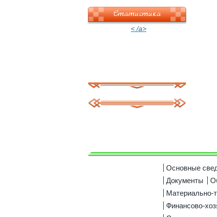
Статистика
< /a>
Основные све
Документы
О
Материально-т
Финансово-хоз