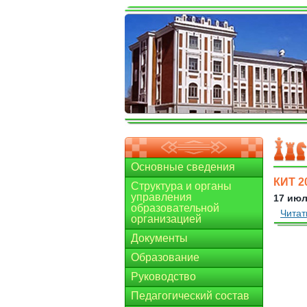
Основные сведения
КИТ 2
Структура и органы
управления
17 июл
образовательной
Читат
организацией
Документы
Образование
Руководство
Педагогический состав