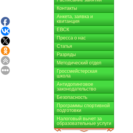
Контакты
Анкета, заявка и
квитанция
ЕВСК
Пресса о нас
Статья
Разряды
Методический отдел
Гроссмейстерская
школа
Антидопинговое
законодательство
Безопасность
Программы спортивной
подготовки
Налоговый вычет за
образовательные услуги