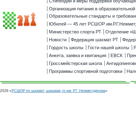
Стипендии и меры поддержки обучающи
Организация питания в образовательной
Образовательные стандарты и требован
Юбилей — 45 лет РСШОР им.Р.Г.Нежмет
Министерство спорта РТ
Отделение «
Новости
Федерация шахмат РТ
Федер
Гордость школы
Гости нашей школы
Р
Анкета, заявка и квитанция
ЕВСК
Пре
Гроссмейстерская школа
Антидопингов
Программы спортивной подготовки
Нал
2026 «
РСШОР по шахмат, шашкам, го им. Р.Г. Нежметдинова
»