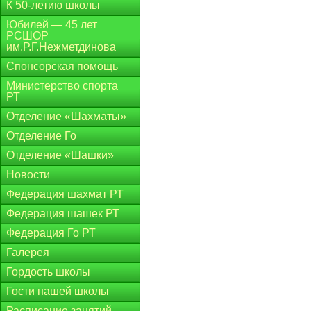
К 50-летию школы
Юбилей — 45 лет
РСШОР
им.Р.Г.Нежметдинова
Спонсорская помощь
Министерство спорта
РТ
Отделение «Шахматы»
Отделение Го
Отделение «Шашки»
Новости
Федерация шахмат РТ
Федерация шашек РТ
Федерация Го РТ
Галерея
Гордость школы
Гости нашей школы
Расписание занятий