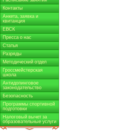
Контакты
Анкета, заявка и
квитанция
ЕВСК
Пресса о нас
Статья
Разряды
Методический отдел
Гроссмейстерская
школа
Антидопинговое
законодательство
Безопасность
Программы спортивной
подготовки
Налоговый вычет за
образовательные услуги