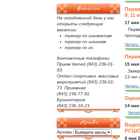
Вакансии
Перве
9, 11 
На сегодняшний день у нас
17 мая
открыты следующие
Перве
вакансии:
проходи
тренер по шахматам
тренер по шашкам
Читать 
тренер по го
Перве
Контактные телефоны:
Прием детей (843) 236-01-
15 мая
83.
Завер
Отдел спортивно -массовых
13 лет 
мероприятий (843) 236-01-
Читать 
73. Приемная:
(843) 236-77-91.
Оцени
Бухгалтерия:
(843) 236-19-23.
14 мая
Читат
Архивы
Видео
РСШОР
Архивы
8 мая 