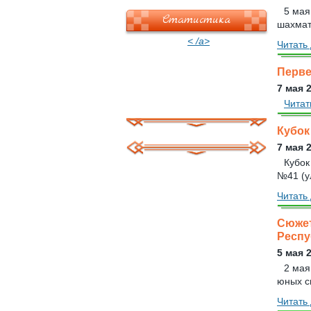
5 мая
Статистика
шахмата
< /a>
Читать 
Перве
7 мая 
Читат
Кубок
7 мая 
Кубок
№41 (ул
Читать 
Сюжет
Респу
5 мая 
2 мая
юных с
Читать 