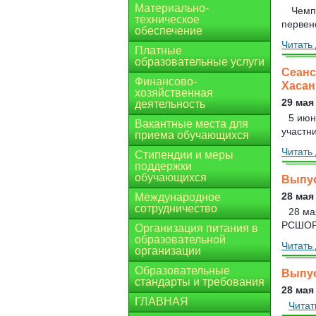
Материально-
Чемпи
техническое
первенс
обеспечение
Читать 
Платные
образовательные услуги
Сеанс
Финансово-
Хасан
хозяйственная
29 мая
деятельность
5 июн
Вакантные места для
участни
приема обучающихся
Читать 
Стипендии и меры
поддержки
обучающихся
Выпус
28 мая
Международное
сотрудничество
28 ма
РСШОР 
Организация питания в
образовательной
Читать 
организации
Образовательные
Выпус
стандарты и требования
28 мая
ГЛАВНАЯ
Читат