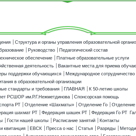
дения
Структура и органы управления образовательной органи
бразование
Руководство
Педагогический состав
ехническое обеспечение
Платные образовательные услуги
яйственная деятельность
Вакантные места для приема обуча
меры поддержки обучающихся
Международное сотрудничество
итания в образовательной организации
ые стандарты и требования
ГЛАВНАЯ
К 50-летию школы
лет РСШОР им.Р.Г.Нежметдинова
Спонсорская помощь
спорта РТ
Отделение «Шахматы»
Отделение Го
Отделение
рация шахмат РТ
Федерация шашек РТ
Федерация Го РТ
Га
лы
Гости нашей школы
Расписание занятий
Контакты
 и квитанция
ЕВСК
Пресса о нас
Статья
Разряды
Методи