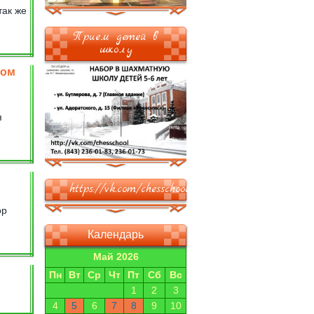
так же
Прием детей в
школу
ром
я
https://vk.com/chesschool
ор
Календарь
Май 2026
Пн
Вт
Ср
Чт
Пт
Сб
Вс
1
2
3
4
5
6
7
8
9
10