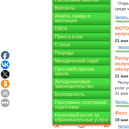
Откры
Контакты
среди м
Анкета, заявка и
Читать 
квитанция
ФОТО 
ЕВСК
получ
Пресса о нас
21 мая
Статья
Читат
Разряды
Респу
Методический отдел
получ
Гроссмейстерская
обслу
школа
21 мая
Антидопинговое
Респу
законодательство
услуг 
21 мая 
Безопасность
Читать 
Программы спортивной
подготовки
Фото_
Налоговый вычет за
образовательные услуги
19 мая
Читат