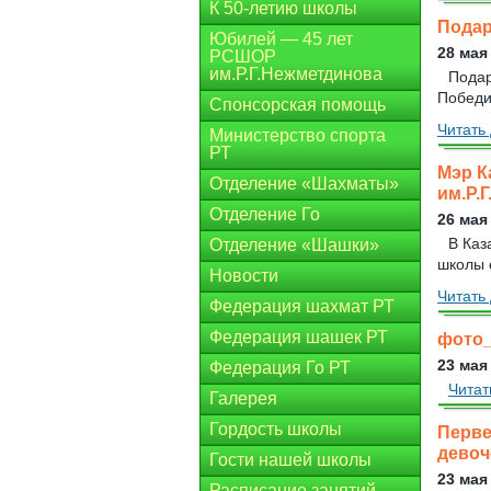
К 50-летию школы
Подар
Юбилей — 45 лет
28 мая
РСШОР
им.Р.Г.Нежметдинова
Подар
Победит
Спонсорская помощь
Читать 
Министерство спорта
РТ
Мэр К
Отделение «Шахматы»
им.Р.
Отделение Го
26 мая
В Каз
Отделение «Шашки»
школы 
Новости
Читать 
Федерация шахмат РТ
Федерация шашек РТ
фото_
23 мая
Федерация Го РТ
Читат
Галерея
Гордость школы
Перве
девоч
Гости нашей школы
23 мая
Расписание занятий