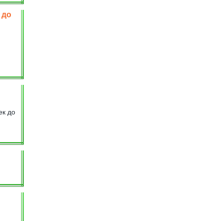
 до
4
ек до