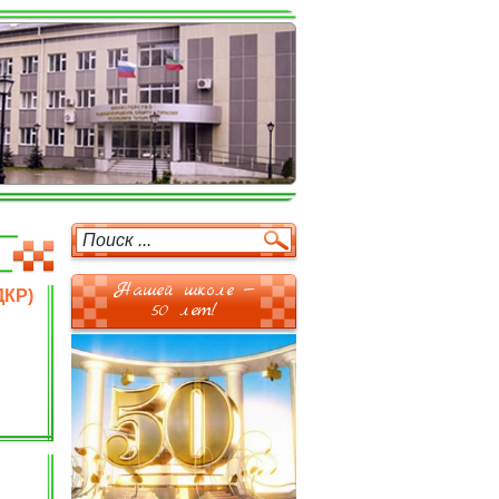
Нашей школе —
ДКР)
50 лет!