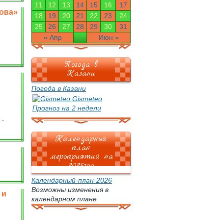
11
12
13
14
15
16
17
ова»
18
19
20
21
22
23
24
25
26
27
28
29
30
31
« Апр
Июн »
Погода в
Казани
Погода в Казани
Gismeteo
Прогноз на 2 недели
 .
Календарный
план
мероприятий на
2025год
Календарный-план-2026
Возможны изменения в
 и
календарном плане