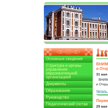
Основные сведения
ВНИМА
Структура и органы
и Отк
управления
образовательной
31 мая
организацией
ВНИМА
Документы
и Откр
Образование
Читать 
Руководство
Перве
Педагогический состав
29 мая