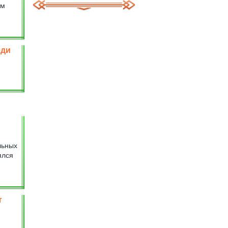
ам
еди
льных
ялся
т