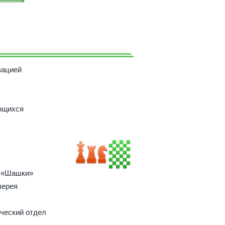
зацией
ющихся
 «Шашки»
лерея
ческий отдел