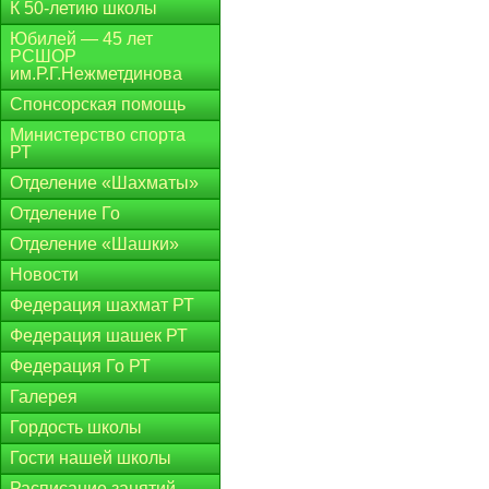
К 50-летию школы
Юбилей — 45 лет
РСШОР
им.Р.Г.Нежметдинова
Спонсорская помощь
Министерство спорта
РТ
Отделение «Шахматы»
Отделение Го
Отделение «Шашки»
Новости
Федерация шахмат РТ
Федерация шашек РТ
Федерация Го РТ
Галерея
Гордость школы
Гости нашей школы
Расписание занятий