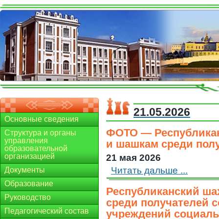
21.05.2026
Основные сведения
ФОТО — Республикан
Структура и органы
управления
и шашкам среди пол
образовательной
организацией
21 мая 2026
Читать дальше ...
Документы
Образование
Республиканский ша
Руководство
среди получателей 
Педагогический состав
учреждений социаль