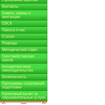
Контакты
Анкета, заявка и
квитанция
ЕВСК
Пресса о нас
Статья
Разряды
Методический отдел
Гроссмейстерская
школа
Антидопинговое
законодательство
Безопасность
Программы спортивной
подготовки
Налоговый вычет за
образовательные услуги