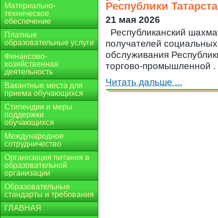
Республики Татарста
Материально-
техническое
21 мая 2026
обеспечение
Республиканский шахма
Платные
образовательные услуги
получателей социальных
обслуживания Республики
Финансово-
хозяйственная
торгово-промышленной . .
деятельность
Читать дальше ...
Вакантные места для
приема обучающихся
Стипендии и меры
поддержки
обучающихся
Международное
сотрудничество
Организация питания в
образовательной
организации
Образовательные
стандарты и требования
ГЛАВНАЯ