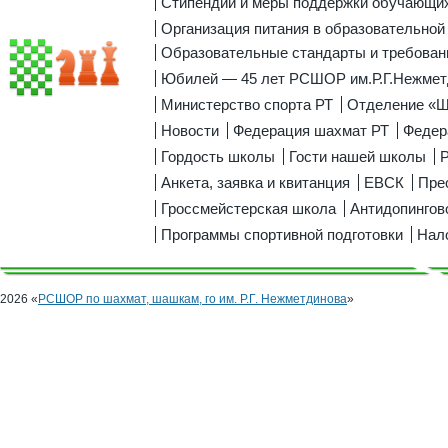
Стипендии и меры поддержки обучающи
Организация питания в образовательной
Образовательные стандарты и требован
Юбилей — 45 лет РСШОР им.Р.Г.Нежмет
Министерство спорта РТ
Отделение «
Новости
Федерация шахмат РТ
Федер
Гордость школы
Гости нашей школы
Р
Анкета, заявка и квитанция
ЕВСК
Пре
Гроссмейстерская школа
Антидопингов
Программы спортивной подготовки
Нал
2026 «
РСШОР по шахмат, шашкам, го им. Р.Г. Нежметдинова
»