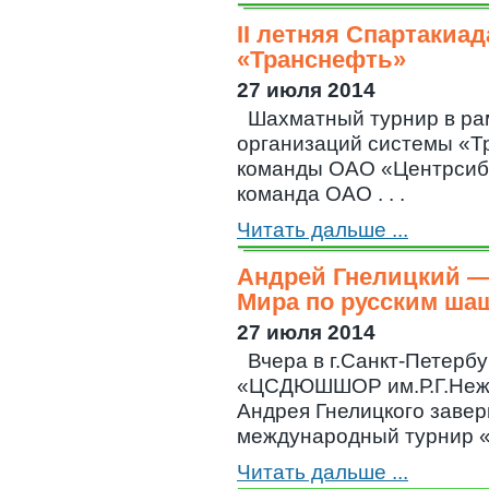
II летняя Спартакиа
«Транснефть»
27 июля 2014
Шахматный турнир в рам
организаций системы «Т
команды ОАО «Центрсиб
команда ОАО . . .
Читать дальше ...
Андрей Гнелицкий —
Мира по русским ша
27 июля 2014
Вчера в г.Санкт-Петерб
«ЦСДЮШШОР им.Р.Г.Нежм
Андрея Гнелицкого заве
международный турнир «Б
Читать дальше ...