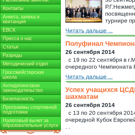
Р.Г.Нежмет
Контакты
посвященн
Анкета, заявка и
турнире при
квитанция
ЕВСК
Читать дальше ...
Пресса о нас
Полуфинал Чемпиона
Статья
26 сентября 2014
Разряды
с 19 по 22 сентября в г
Методический отдел
очередного Чемпионата Ро
Гроссмейстерская
Читать дальше ...
школа
Антидопинговое
Успех учащихся ЦС
законодательство
шахматам
Безопасность
26 сентября 2014
Программы спортивной
подготовки
с 13 по 20 сентября 201
очередной Кубок Европей
Налоговый вычет за
образовательные услуги
. .