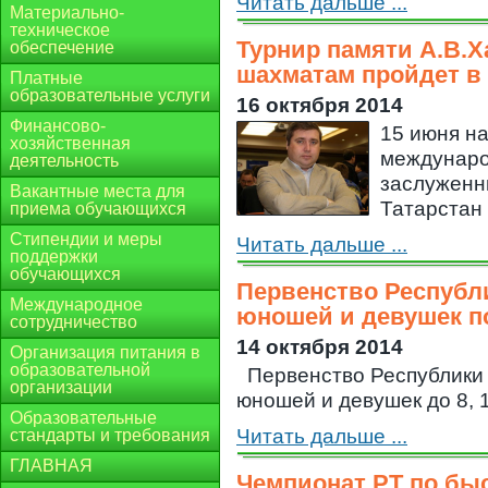
Читать дальше ...
Материально-
техническое
Турнир памяти А.В.
обеспечение
шахматам пройдет в
Платные
образовательные услуги
16 октября 2014
Финансово-
15 июня на
хозяйственная
междунаро
деятельность
заслуженн
Вакантные места для
Татарстан 
приема обучающихся
Стипендии и меры
Читать дальше ...
поддержки
обучающихся
Первенство Республ
Международное
юношей и девушек п
сотрудничество
14 октября 2014
Организация питания в
образовательной
Первенство Республики 
организации
юношей и девушек до 8, 10,
Образовательные
Читать дальше ...
стандарты и требования
ГЛАВНАЯ
Чемпионат РТ по бы