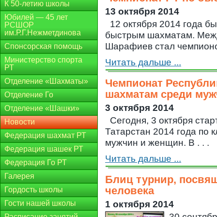
К 50-летию школы
13 октября 2014
Юбилей — 45 лет
12 октября 2014 года б
РСШОР
им.Р.Г.Нежметдинова
быстрым шахматам. Меж
Шарафиев стал чемпионом
Спонсорская помощь
Министерство спорта
Читать дальше ...
РТ
Отделение «Шахматы»
Чемпионат Республик
шахматам среди муж
Отделение Го
3 октября 2014
Отделение «Шашки»
Сегодня, 3 октября ста
Новости
Татарстан 2014 года по 
Федерация шахмат РТ
мужчин и женщин. В . . .
Федерация шашек РТ
Читать дальше ...
Федерация Го РТ
Галерея
Блиц турнир, посвя
человека
Гордость школы
Гости нашей школы
1 октября 2014
30 сентяб
Расписание занятий