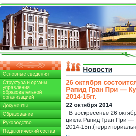
Новости
Основные сведения
26 октября состоитс
Структура и органы
управления
Рапид Гран При — К
образовательной
2014-15гг.
организацией
22 октября 2014
Документы
В воскресенье 26 октябр
Образование
цикла Рапид Гран При —
Руководство
2014-15гг.(территориальна
Педагогический состав