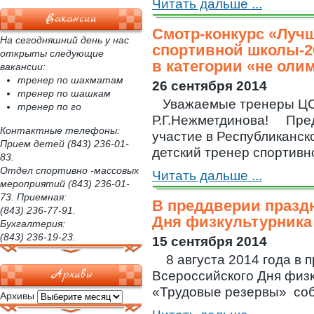
Читать дальше ...
Вакансии
Смотр-конкурс «Луч
На сегодняшний день у нас
спортивной школы-2
открыты следующие
в категории «не оли
вакансии:
тренер по шахматам
26 сентября 2014
тренер по шашкам
Уважаемые тренеры 
тренер по го
Р.Г.Нежметдинова! Пре
Контактные телефоны:
участие в Республиканск
Прием детей (843) 236-01-
детский тренер спортивно
83.
Отдел спортивно -массовых
Читать дальше ...
мероприятий (843) 236-01-
73. Приемная:
В преддверии празд
(843) 236-77-91.
Дня физкультурника
Бухгалтерия:
(843) 236-19-23.
15 сентября 2014
8 августа 2014 года в 
Архивы
Всероссийского Дня физк
«Трудовые резервы» собр
Архивы