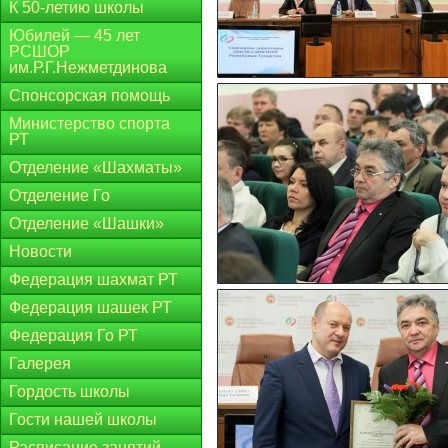
К 50-летию школы
Юбилей — 45 лет
РСШОР
им.Р.Г.Нежметдинова
Спонсорская помощь
Министерство спорта
РТ
Отделение «Шахматы»
Отделение Го
Отделение «Шашки»
Новости
Федерация шахмат РТ
Федерация шашек РТ
Федерация Го РТ
Галерея
Гордость школы
Гости нашей школы
Расписание занятий