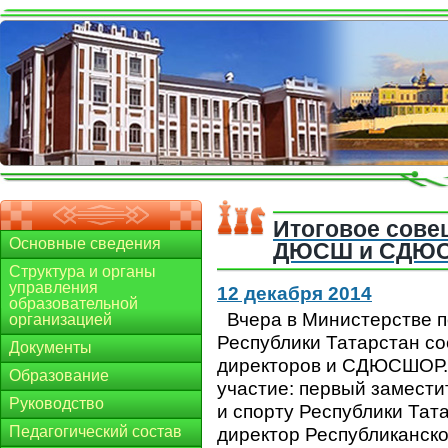
Итоговое сове
Основные сведения
ДЮСШ и СДЮ
Структура и органы
управления
12 декабря 2014
образовательной
Вчера в Министерстве п
организацией
Республики Татарстан с
Документы
директоров и СДЮСШОР. 
Образование
участие: первый замест
Руководство
и спорту Республики Тат
Педагогический состав
директор Республиканско