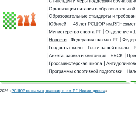
Стипендии и меры поддержки обучающи
Организация питания в образовательной
Образовательные стандарты и требован
Юбилей — 45 лет РСШОР им.Р.Г.Нежмет
Министерство спорта РТ
Отделение «
Новости
Федерация шахмат РТ
Федер
Гордость школы
Гости нашей школы
Р
Анкета, заявка и квитанция
ЕВСК
Пре
Гроссмейстерская школа
Антидопингов
Программы спортивной подготовки
Нал
2026 «
РСШОР по шахмат, шашкам, го им. Р.Г. Нежметдинова
»