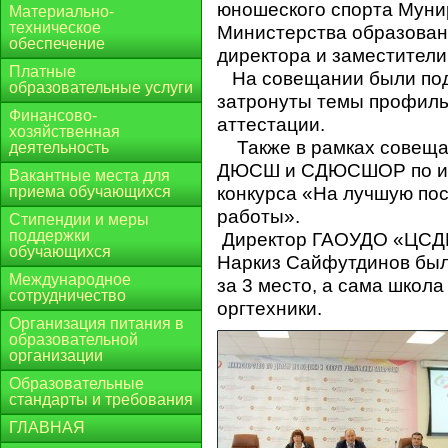
юношеского спорта Муни
Материально-
техническое
Министерства образовани
обеспечение
директора и заместите
Платные
На совещании были подв
образовательные услуги
затронуты темы профиль
Финансово-
аттестации.
хозяйственная
Также в рамках совеща
деятельность
ДЮСШ и СДЮСШОР по ито
Вакантные места для
приема обучающихся
конкурса «На лучшую пос
работы».
Стипендии и меры
поддержки
Директор ГАОУДО «ЦСД
обучающихся
Наркиз Сайфутдинов был
Международное
за 3 место, а сама школ
сотрудничество
оргтехники.
Организация питания в
образовательной
организации
Образовательные
стандарты и требования
ГЛАВНАЯ