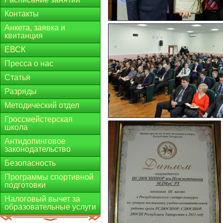
Контакты
Анкета, заявка и
квитанция
ЕВСК
Пресса о нас
Статья
Разряды
Методический отдел
Гроссмейстерская
школа
Антидопинговое
законодательство
Безопасность
Программы спортивной
подготовки
Налоговый вычет за
образовательные услуги