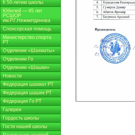
К 50-летию школы
Юбилей — 45 лет
РСШОР
им.Р.Г.Нежметдинова
Спонсорская помощь
Министерство спорта
РТ
Отделение «Шахматы»
Отделение Го
Отделение «Шашки»
Новости
Федерация шахмат РТ
Федерация шашек РТ
Федерация Го РТ
Галерея
Гордость школы
Гости нашей школы
Расписание занятий