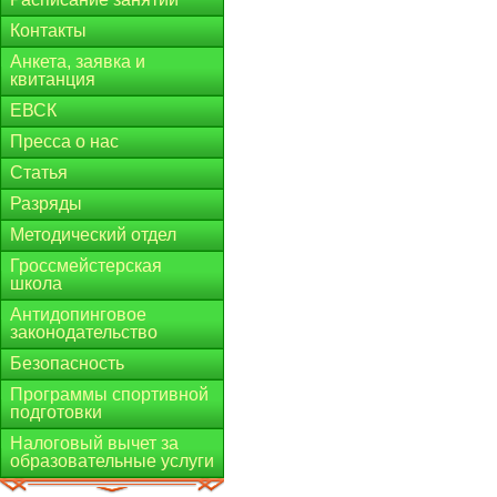
Контакты
Анкета, заявка и
квитанция
ЕВСК
Пресса о нас
Статья
Разряды
Методический отдел
Гроссмейстерская
школа
Антидопинговое
законодательство
Безопасность
Программы спортивной
подготовки
Налоговый вычет за
образовательные услуги