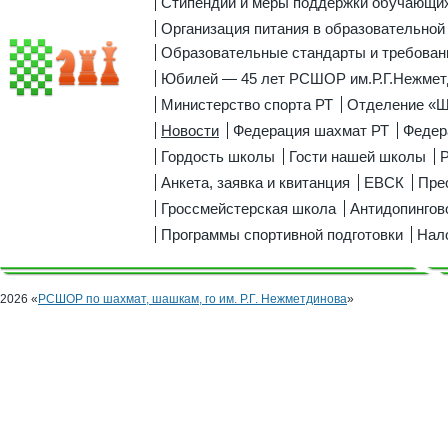
Стипендии и меры поддержки обучающи
Организация питания в образовательной
Образовательные стандарты и требован
Юбилей — 45 лет РСШОР им.Р.Г.Нежмет
Министерство спорта РТ
Отделение «
Новости
Федерация шахмат РТ
Федер
Гордость школы
Гости нашей школы
Р
Анкета, заявка и квитанция
ЕВСК
Пре
Гроссмейстерская школа
Антидопингов
Программы спортивной подготовки
Нал
2026 «
РСШОР по шахмат, шашкам, го им. Р.Г. Нежметдинова
»