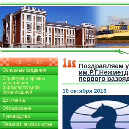
Поздравляем
Основные сведения
им.Р.Г.Нежмет
первого разряд
Структура и органы
управления
образовательной
10 октября 2013
организацией
Документы
Образование
Руководство
Педагогический состав