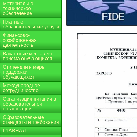
Материально-
техническое
обеспечение
Платные
образовательные услуги
Финансово-
хозяйственная
деятельность
Вакантные места для
приема обучающихся
Стипендии и меры
поддержки
обучающихся
Международное
сотрудничество
Организация питания в
образовательной
организации
Образовательные
стандарты и требования
ГЛАВНАЯ