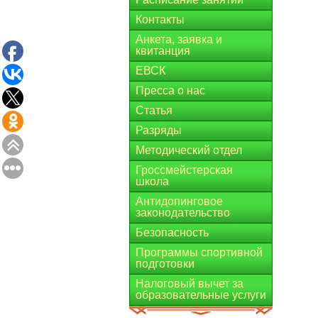
Контакты
Анкета, заявка и
квитанция
ЕВСК
Пресса о нас
Статья
Разряды
Методический отдел
Гроссмейстерская
школа
Антидопинговое
законодательство
Безопасность
Программы спортивной
подготовки
Налоговый вычет за
образовательные услуги