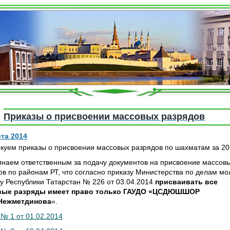
Приказы о присвоении массовых разрядов
ста 2014
куем приказы о присвоении массовых разрядов по шахматам за 20
наем ответственным за подачу документов на присвоение массов
ов по районам РТ, что согласно приказу Министерства по делам м
ту Республики Татарстан № 226 от 03.04.2014
присваивать все
ые разряды имеет право только ГАУДО
«ЦСДЮШШОР
.Нежметдинова
«.
 № 1 от 01.02.2014