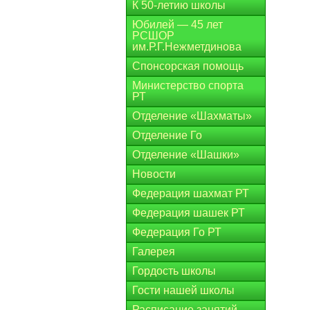
К 50-летию школы
Юбилей — 45 лет
РСШОР
им.Р.Г.Нежметдинова
Спонсорская помощь
Министерство спорта
РТ
Отделение «Шахматы»
Отделение Го
Отделение «Шашки»
Новости
Федерация шахмат РТ
Федерация шашек РТ
Федерация Го РТ
Галерея
Гордость школы
Гости нашей школы
Расписание занятий