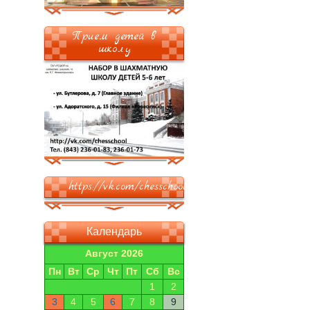
Прием детей в
школу
https://vk.com/chesschool
Календарь
Август 2026
Пн
Вт
Ср
Чт
Пт
Сб
Вс
1
2
3
4
5
6
7
8
9