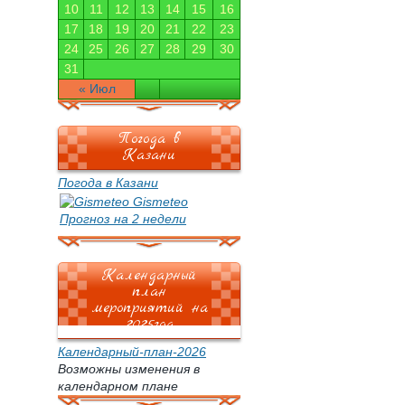
10
11
12
13
14
15
16
17
18
19
20
21
22
23
24
25
26
27
28
29
30
31
« Июл
Погода в
Казани
Погода в Казани
Gismeteo
Прогноз на 2 недели
Календарный
план
мероприятий на
2025год
Календарный-план-2026
Возможны изменения в
календарном плане