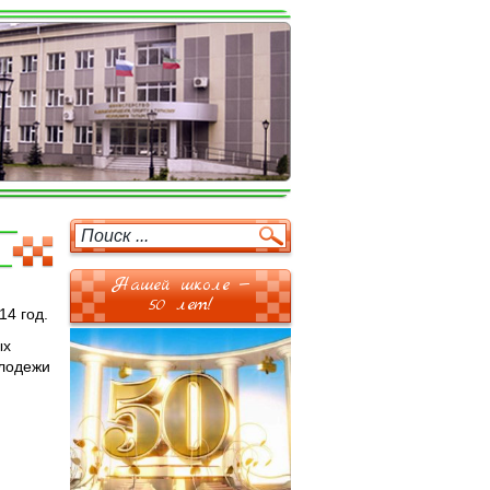
Нашей школе —
50 лет!
14 год.
ых
олодежи