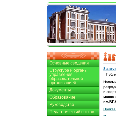
Основные сведения
8 авгу
Структура и органы
управления
Публи
образовательной
Напоми
организацией
разряд
Документы
и спор
массов
Образование
им.Р.Г
Руководство
Приказ
Педагогический состав