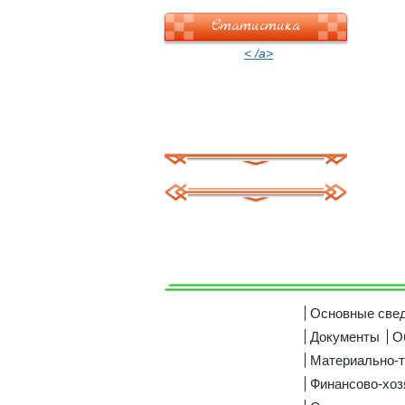
Статистика
< /a>
Основные све
Документы
О
Материально-т
Финансово-хоз