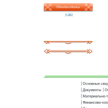
Статистика
< /a>
Основные све
Документы
О
Материально-т
Финансово-хоз