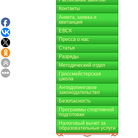
Контакты
Анкета, заявка и
квитанция
ЕВСК
Пресса о нас
Статья
Разряды
Методический отдел
Гроссмейстерская
школа
Антидопинговое
законодательство
Безопасность
Программы спортивной
подготовки
Налоговый вычет за
образовательные услуги