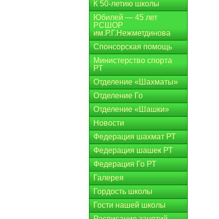
К 50-летию школы
Юбилей — 45 лет
РСШОР
им.Р.Г.Нежметдинова
Спонсорская помощь
Министерство спорта
РТ
Отделение «Шахматы»
Отделение Го
Отделение «Шашки»
Новости
Федерация шахмат РТ
Федерация шашек РТ
Федерация Го РТ
Галерея
Гордость школы
Гости нашей школы
Расписание занятий