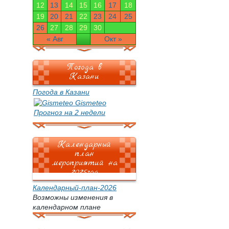
12
13
14
15
16
17
18
19
20
21
22
23
24
25
26
27
28
29
30
« Авг
Окт »
Погода в
Казани
Погода в Казани
Gismeteo
Прогноз на 2 недели
Календарный
план
мероприятий на
2025год
Календарный-план-2026
Возможны изменения в
календарном плане