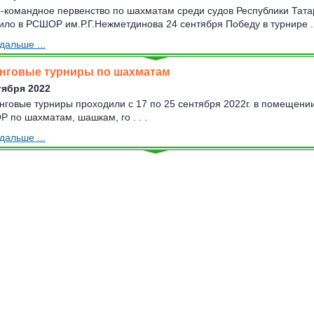
-командное первенство по шахматам среди судов Республики Тата
ило в РСШОР им.Р.Г.Нежметдинова 24 сентября Победу в турнире . 
дальше ...
нговые турниры по шахматам
тября 2022
нговые турниры проходили с 17 по 25 сентября 2022г. в помещени
 по шахматам, шашкам, го . . .
дальше ...