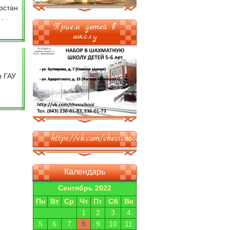
рстан
. .
Прием детей в
школу
и ГАУ
https://vk.com/chesschool
Календарь
Сентябрь 2022
Пн
Вт
Ср
Чт
Пт
Сб
Вс
1
2
3
4
5
6
7
8
9
10
11