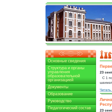
Основные сведения
Перве
Структура и органы
управления
23 сен
образовательной
С 1 п
организацией
шахмата
Документы
Читать 
Образование
Лично
Руководство
Респу
Педагогический состав
23 сен