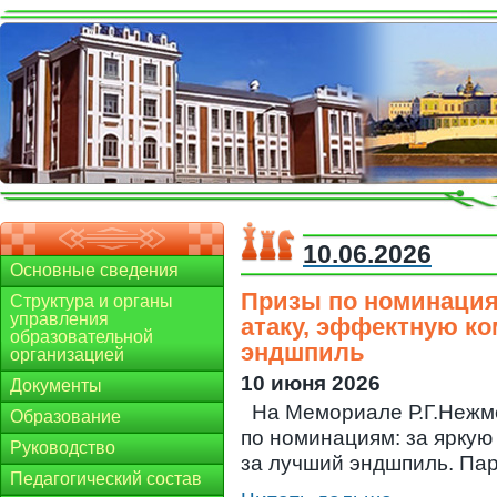
10.06.2026
Основные сведения
Призы по номинация
Структура и органы
управления
атаку, эффектную к
образовательной
эндшпиль
организацией
10 июня 2026
Документы
На Мемориале Р.Г.Нежм
Образование
по номинациям: за яркую
Руководство
за лучший эндшпиль. Парти
Педагогический состав