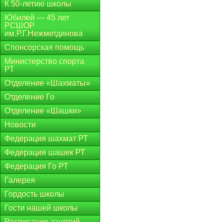
К 50-летию школы
Юбилей — 45 лет
РСШОР
им.Р.Г.Нежметдинова
Спонсорская помощь
Министерство спорта
РТ
Отделение «Шахматы»
Отделение Го
Отделение «Шашки»
Новости
Федерация шахмат РТ
Федерация шашек РТ
Федерация Го РТ
Галерея
Гордость школы
Гости нашей школы
Расписание занятий