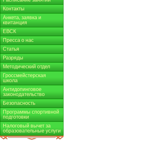
Контакты
Анкета, заявка и
квитанция
ЕВСК
Пресса о нас
Статья
Разряды
Методический отдел
Гроссмейстерская
школа
Антидопинговое
законодательство
Безопасность
Программы спортивной
подготовки
Налоговый вычет за
образовательные услуги