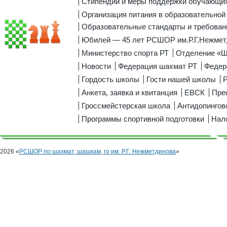
Стипендии и меры поддержки обучающи
Организация питания в образовательной
Образовательные стандарты и требован
Юбилей — 45 лет РСШОР им.Р.Г.Нежмет
Министерство спорта РТ
Отделение «
Новости
Федерация шахмат РТ
Федер
Гордость школы
Гости нашей школы
Р
Анкета, заявка и квитанция
ЕВСК
Пре
Гроссмейстерская школа
Антидопингов
Программы спортивной подготовки
Нал
2026 «
РСШОР по шахмат, шашкам, го им. Р.Г. Нежметдинова
»