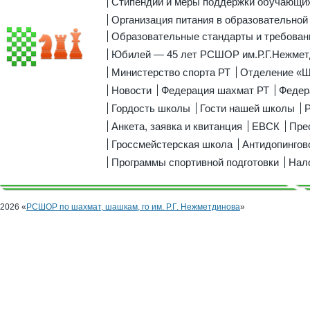
Стипендии и меры поддержки обучающи
Организация питания в образовательной
Образовательные стандарты и требован
Юбилей — 45 лет РСШОР им.Р.Г.Нежмет
Министерство спорта РТ
Отделение «
Новости
Федерация шахмат РТ
Федер
Гордость школы
Гости нашей школы
Р
Анкета, заявка и квитанция
ЕВСК
Пре
Гроссмейстерская школа
Антидопингов
Программы спортивной подготовки
Нал
2026 «
РСШОР по шахмат, шашкам, го им. Р.Г. Нежметдинова
»