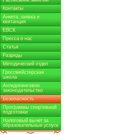
Контакты
Анкета, заявка и
квитанция
ЕВСК
Пресса о нас
Статья
Разряды
Методический отдел
Гроссмейстерская
школа
Антидопинговое
законодательство
Безопасность
Программы спортивной
подготовки
Налоговый вычет за
образовательные услуги