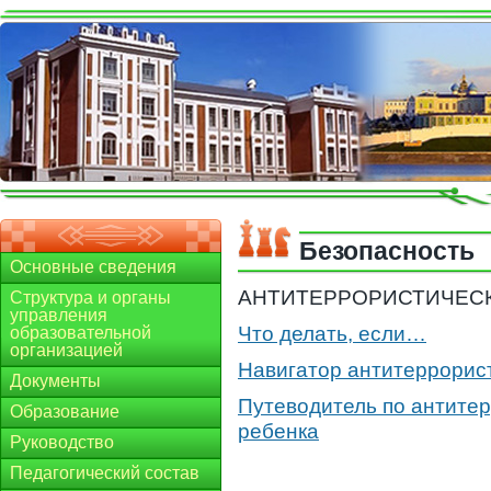
Безопасность
Основные сведения
АНТИТЕРРОРИСТИЧЕС
Структура и органы
управления
Что делать, если…
образовательной
организацией
Навигатор антитеррорис
Документы
Путеводитель по антите
Образование
ребенка
Руководство
Педагогический состав