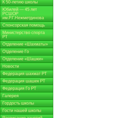
К 50-летию школы
Юбилей — 45 лет
РСШОР
им.Р.Г.Нежметдинова
Спонсорская помощь
Министерство спорта
РТ
Отделение «Шахматы»
Отделение Го
Отделение «Шашки»
Новости
Федерация шахмат РТ
Федерация шашек РТ
Федерация Го РТ
Галерея
Гордость школы
Гости нашей школы
Расписание занятий