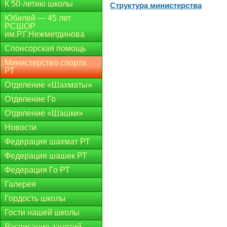
К 50-летию школы
Структура министерства
Юбилей — 45 лет
РСШОР
им.Р.Г.Нежметдинова
Спонсорская помощь
Министерство спорта
РТ
Отделение «Шахматы»
Отделение Го
Отделение «Шашки»
Новости
Федерация шахмат РТ
Федерация шашек РТ
Федерация Го РТ
Галерея
Гордость школы
Гости нашей школы
Расписание занятий