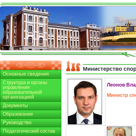
Министерство спор
Основные сведения
Структура и органы
Леонов Вла
управления
образовательной
Министр сп
организацией
Документы
Образование
Руководство
Педагогический состав