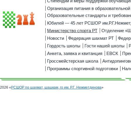
Стипендии и меры поддержки обучающи
Организация питания в образовательной
Образовательные стандарты и требован
Юбилей — 45 лет РСШОР им.Р.Г.Нежмет
Министерство спорта РТ
Отделение «
Новости
Федерация шахмат РТ
Федер
Гордость школы
Гости нашей школы
Р
Анкета, заявка и квитанция
ЕВСК
Пре
Гроссмейстерская школа
Антидопингов
Программы спортивной подготовки
Нал
2026 «
РСШОР по шахмат, шашкам, го им. Р.Г. Нежметдинова
»