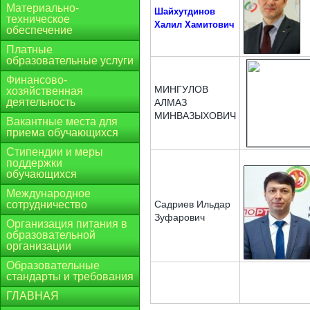
Материально-
Шайхутдинов
техническое
Халил Хамитович
обеспечение
Платные
образовательные услуги
Финансово-
МИНГУЛОВ
хозяйственная
деятельность
АЛМАЗ
МИНВАЗЫХОВИЧ
Вакантные места для
приема обучающихся
Стипендии и меры
поддержки
обучающихся
Международное
сотрудничество
Садриев Ильдар
Зуфарович
Организация питания в
образовательной
организации
Образовательные
стандарты и требования
ГЛАВНАЯ