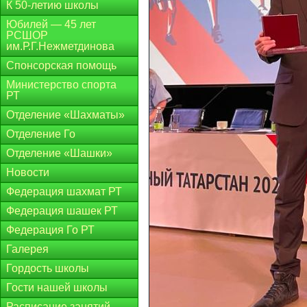
К 50-летию школы
Юбилей — 45 лет
РСШОР
им.Р.Г.Нежметдинова
Спонсорская помощь
Министерство спорта
РТ
Отделение «Шахматы»
Отделение Го
Отделение «Шашки»
Новости
Федерация шахмат РТ
Федерация шашек РТ
Федерация Го РТ
Галерея
Гордость школы
Гости нашей школы
Расписание занятий