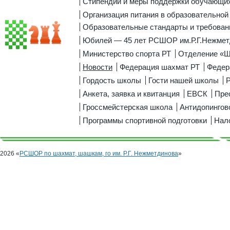
Стипендии и меры поддержки обучающи
Организация питания в образовательной
Образовательные стандарты и требован
Юбилей — 45 лет РСШОР им.Р.Г.Нежмет
Министерство спорта РТ
Отделение «
Новости
Федерация шахмат РТ
Федер
Гордость школы
Гости нашей школы
Р
Анкета, заявка и квитанция
ЕВСК
Пре
Гроссмейстерская школа
Антидопингов
Программы спортивной подготовки
Нал
2026 «
РСШОР по шахмат, шашкам, го им. Р.Г. Нежметдинова
»