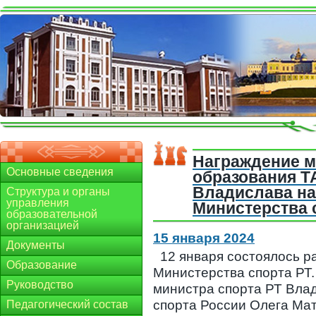
Награждение м
Основные сведения
образования Т
Владислава на
Структура и органы
управления
Министерства 
образовательной
организацией
15 января 2024
Документы
12 января состоялось 
Образование
Министерства спорта РТ.
Руководство
министра спорта РТ Вла
спорта России Олега Ма
Педагогический состав