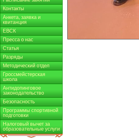
Контакты
Анкета, заявка и
квитанция
ЕВСК
Пресса о нас
Статья
Разряды
Методический отдел
Гроссмейстерская
школа
Антидопинговое
законодательство
Безопасность
Программы спортивной
подготовки
Налоговый вычет за
образовательные услуги