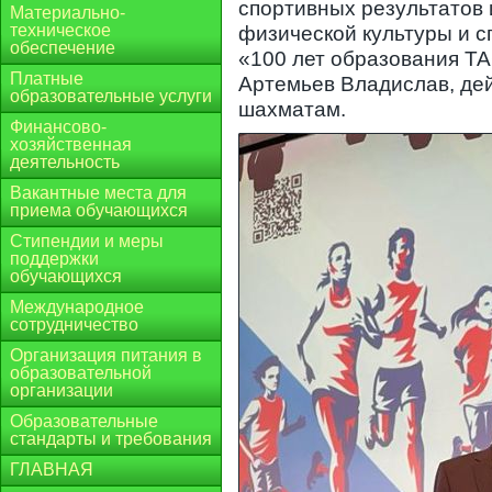
спортивных результатов 
Материально-
техническое
физической культуры и 
обеспечение
«100 лет образования Т
Платные
Артемьев Владислав, де
образовательные услуги
шахматам.
Финансово-
хозяйственная
деятельность
Вакантные места для
приема обучающихся
Стипендии и меры
поддержки
обучающихся
Международное
сотрудничество
Организация питания в
образовательной
организации
Образовательные
стандарты и требования
ГЛАВНАЯ