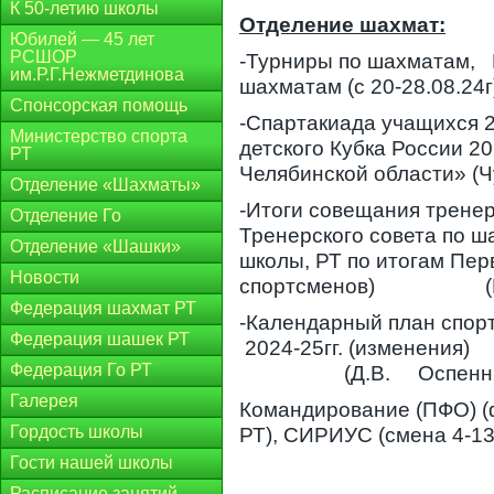
К 50-летию школы
Отделение шахмат:
Юбилей — 45 лет
РСШОР
-Турниры по шахматам, 
им.Р.Г.Нежметдинова
шахматам (с 20-28.08.24г
Спонсорская помощь
-Спартакиада учащихся 20
Министерство спорта
детского Кубка России 2
РТ
Челябинской области» (Ч
Отделение «Шахматы»
-Итоги совещания трене
Отделение Го
Тренерского совета по 
Отделение «Шашки»
школы, РТ по итогам Пер
Новости
спортсменов) (Г.М.М
Федерация шахмат РТ
-Календарный план спор
Федерация шашек РТ
2024-25гг. 
Федерация Го РТ
(Д.В. Оспенник
Галерея
Командирование (ПФО) 
Гордость школы
РТ), СИРИУС (смена 4-13.
Гости нашей школы
Расписание занятий