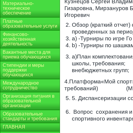
Кузнецов Сергей Владим
Материально-
Гизаровна, Мирзануров 
техническое
обеспечение
Игоревич
Платные
Обзор (краткий отчет
образовательные услуги
проведенных за перио
Финансово-
a) -Турниры по игре Го
хозяйственная
деятельность
b) -Турниры по шашка
Вакантные места для
а)План комплектовани
приема обучающихся
школы, требования
Стипендии и меры
внебюджетных групп; 
поддержки
обучающихся
4.Платформа«Мой спо
Международное
сотрудничество
требований) (М.И.
Организация питания в
5. Диспансеризации с
образовательной
(М.М.Бо
организации
Вопрос сохранения и
Образовательные
спортивного инвентар
стандарты и требования
ГЛАВНАЯ