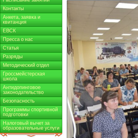
Контакты
Анкета, заявка и
квитанция
ЕВСК
Пресса о нас
Статья
Разряды
Методический отдел
Гроссмейстерская
школа
Антидопинговое
законодательство
Безопасность
Программы спортивной
подготовки
Налоговый вычет за
образовательные услуги