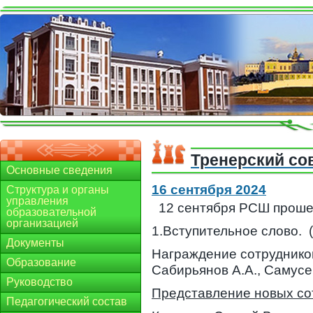
Тренерский со
Основные сведения
16 сентября 2024
Структура и органы
управления
12 сентября РСШ прошел
образовательной
организацией
1.Вступительное слово. 
Документы
Награждение сотруднико
Образование
Сабирьянов А.А., Самусе
Руководство
Представление новых со
Педагогический состав