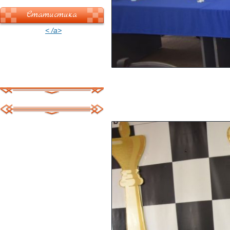
Статистика
< /a>