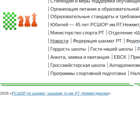
Стипендии и меры поддержки обучающи
Организация питания в образовательной
Образовательные стандарты и требован
Юбилей — 45 лет РСШОР им.Р.Г.Нежмет
Министерство спорта РТ
Отделение «
Новости
Федерация шахмат РТ
Федер
Гордость школы
Гости нашей школы
Р
Анкета, заявка и квитанция
ЕВСК
Пре
Гроссмейстерская школа
Антидопингов
Программы спортивной подготовки
Нал
2026 «
РСШОР по шахмат, шашкам, го им. Р.Г. Нежметдинова
»