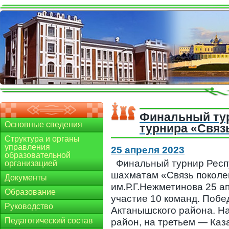
Финальный тур
Основные сведения
турнира «Связ
Структура и органы
управления
25 апреля 2023
образовательной
Финальный турнир Респ
организацией
шахматам «Связь поколе
Документы
им.Р.Г.Нежметинова 25 а
Образование
участие 10 команд. Поб
Руководство
Актанышского района. Н
Педагогический состав
район, на третьем — Каз