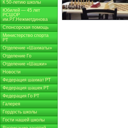
К 50-летию школы
Юбилей — 45 лет
РСШОР
им.Р.Г.Нежметдинова
Спонсорская помощь
Министерство спорта
РТ
Отделение «Шахматы»
Отделение Го
Отделение «Шашки»
Новости
Федерация шахмат РТ
Федерация шашек РТ
Федерация Го РТ
Галерея
Гордость школы
Гости нашей школы
Расписание занятий