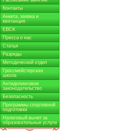
Контакты
Анкета, заявка и
квитанция
ЕВСК
Пресса о нас
Статья
Разряды
Методический отдел
Гроссмейстерская
школа
Антидопинговое
законодательство
Безопасность
Программы спортивной
подготовки
Налоговый вычет за
образовательные услуги