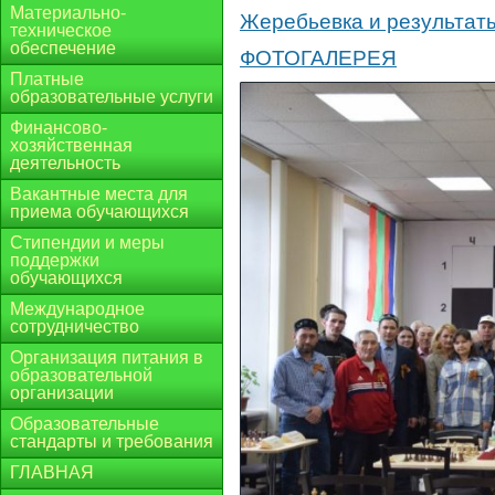
Материально-
Жеребьевка и результат
техническое
обеспечение
ФОТОГАЛЕРЕЯ
Платные
образовательные услуги
Финансово-
хозяйственная
деятельность
Вакантные места для
приема обучающихся
Стипендии и меры
поддержки
обучающихся
Международное
сотрудничество
Организация питания в
образовательной
организации
Образовательные
стандарты и требования
ГЛАВНАЯ