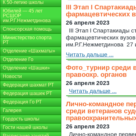
К 50-летию школы
III Этап I Спартакиа
Юбилей — 45 лет
фармацевтических в
РСШОР
им.Р.Г.Нежметдинова
26 апреля 2023
Спонсорская помощь
III Этап I Спартакиады 
фармацевтических вузо
Министерство спорта
РТ
им.Р.Г.Нежметдинова 27 и 
Отделение «Шахматы»
Читать дальше ...
Отделение Го
Фото_турнир среди в
Отделение «Шашки»
правоохр. органов
Новости
26 апреля 2023
Федерация шахмат РТ
Читать дальше ...
Федерация шашек РТ
Федерация Го РТ
Лично-командное пе
среди ветеранов су
Галерея
правоохранительных
Гордость школы
26 апреля 2023
Гости нашей школы
Лично-командное перве
Расписание занятий