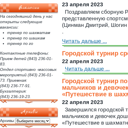
23 апреля 2023
Вакансии
Поздравляем сборную Р
На сегодняшний день у нас
представленную спортсм
открыты следующие
(Цинман Дмитрий, Шогин 
вакансии:
.
тренер по шахматам
тренер по шашкам
Читать дальше ...
тренер по го
Городской турнир с
Контактные телефоны:
Прием детей (843) 236-01-
22 апреля 2023
83.
Читать дальше ...
Отдел спортивно -массовых
мероприятий (843) 236-01-
Городской турнир п
73. Приемная:
(843) 236-77-91.
мальчиков и девоче
Бухгалтерия:
«Путешествие в шах
(843) 236-19-23.
22 апреля 2023
Завершился городской 
Архивы
мальчиков и девочек дош
Архивы
«Путешествие в шахматн