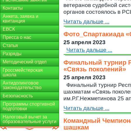
ветеранов судебной сис
Контакты
органов состоялось в РСШ
Анкета, заявка и
квитанция
Читать дальше ...
ЕВСК
Фото_Спартакиада «
Пресса о нас
25 апреля 2023
Статья
Читать дальше ...
Разряды
Финальный турнир Р
Методический отдел
«Связь поколений»
Гроссмейстерская
школа
25 апреля 2023
Антидопинговое
Финальный турнир Респ
законодательство
шахматам «Связь поколе
Безопасность
им.Р.Г.Нежметинова 25 апр
Программы спортивной
Читать дальше ...
подготовки
Налоговый вычет за
Командный Чемпиона
образовательные услуги
шашкам