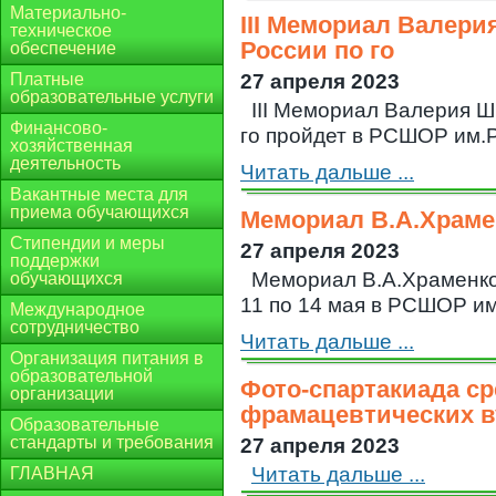
Материально-
III Мемориал Валери
техническое
России по го
обеспечение
Платные
27 апреля 2023
образовательные услуги
III Мемориал Валерия Ш
Финансово-
го пройдет в РСШОР им.Р.
хозяйственная
деятельность
Читать дальше ...
Вакантные места для
приема обучающихся
Мемориал В.А.Храме
Стипендии и меры
27 апреля 2023
поддержки
Мемориал В.А.Храменко
обучающихся
11 по 14 мая в РСШОР и
Международное
сотрудничество
Читать дальше ...
Организация питания в
образовательной
Фото-спартакиада ср
организации
фрамацевтических в
Образовательные
стандарты и требования
27 апреля 2023
Читать дальше ...
ГЛАВНАЯ