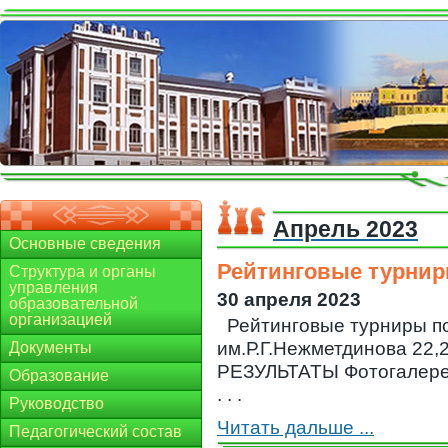
Апрель 2023
Основные сведения
Рейтинговые турнир
Структура и органы
управления
30 апреля 2023
образовательной
организацией
Рейтинговые турниры 
им.Р.Г.Нежметдинова 22
Документы
РЕЗУЛЬТАТЫ Фотогалерея
Образование
. . .
Руководство
Читать дальше ...
Педагогический состав