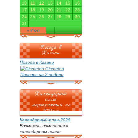
10
11
12
13
14
15
16
17
18
19
20
21
22
23
24
25
26
27
28
29
30
31
« Июл
Погода в
Казани
Погода в Казани
Gismeteo
Прогноз на 2 недели
Календарный
план
мероприятий на
2025год
Календарный-план-2026
Возможны изменения в
календарном плане