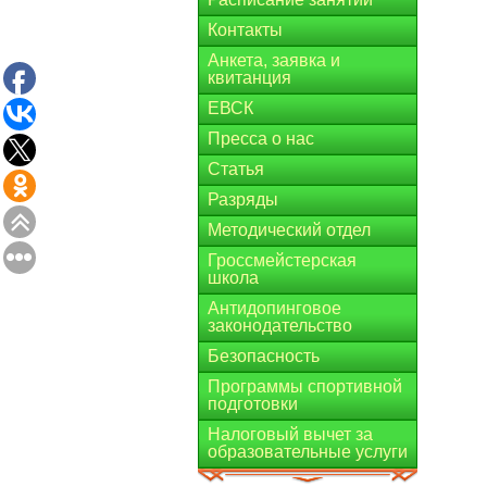
Контакты
Анкета, заявка и
квитанция
ЕВСК
Пресса о нас
Статья
Разряды
Методический отдел
Гроссмейстерская
школа
Антидопинговое
законодательство
Безопасность
Программы спортивной
подготовки
Налоговый вычет за
образовательные услуги