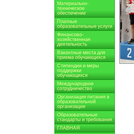
Материально-
техническое
обеспечение
Платные
образовательные услуги
Финансово-
хозяйственная
деятельность
Вакантные места для
приема обучающихся
Стипендии и меры
поддержки
обучающихся
Международное
сотрудничество
Организация питания в
образовательной
организации
Образовательные
стандарты и требования
ГЛАВНАЯ