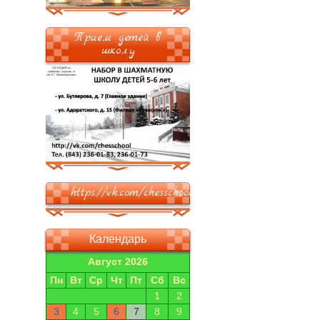
Прием детей в
школу
https://vk.com/chesschool
Календарь
Август 2026
Пн
Вт
Ср
Чт
Пт
Сб
Вс
1
2
3
4
5
6
7
8
9