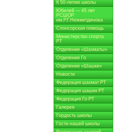
К 50-летию школы
Юбилей — 45 лет
РСШОР
им.Р.Г.Нежметдинова
Спонсорская помощь
Министерство спорта
РТ
Отделение «Шахматы»
Отделение Го
Отделение «Шашки»
Новости
Федерация шахмат РТ
Федерация шашек РТ
Федерация Го РТ
Галерея
Гордость школы
Гости нашей школы
Расписание занятий