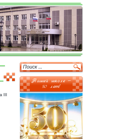
Нашей школе —
50 лет!
 III