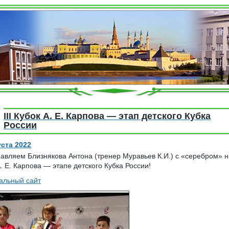
III Кубок А. Е. Карпова — этап детского Кубка
России
уста 2022
авляем Близнякова Антона (тренер Муравьев К.И.) с «серебром» на
. Е. Карпова — этапе детского Кубка России!
льный сайт