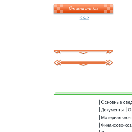
Статистика
< /a>
Основные све
Документы
О
Материально-т
Финансово-хоз