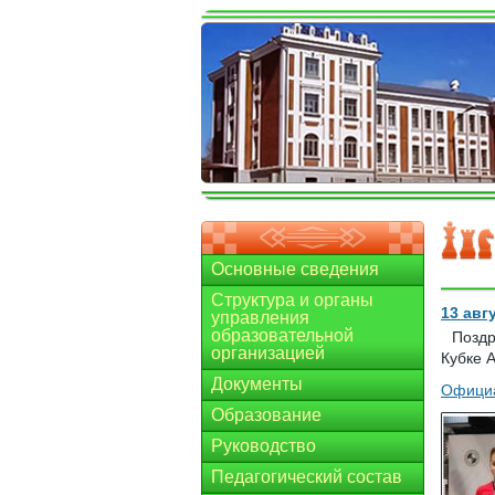
Основные сведения
Структура и органы
13 авг
управления
образовательной
Поздр
организацией
Кубке А
Документы
Официа
Образование
Руководство
Педагогический состав