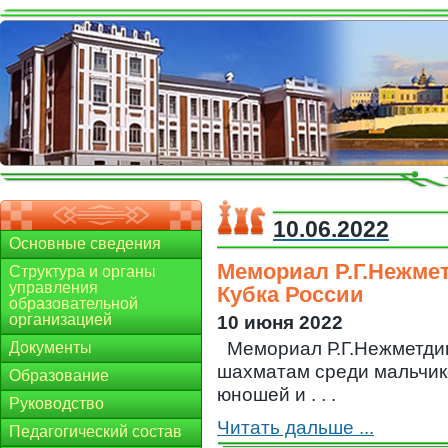
10.06.2022
Основные сведения
Мемориал Р.Г.Нежмет
Структура и органы
управления
Кубка России
образовательной
организацией
10 июня 2022
Мемориал Р.Г.Нежметди
Документы
шахматам среди мальчиков
Образование
юношей и . . .
Руководство
Читать дальше ...
Педагогический состав