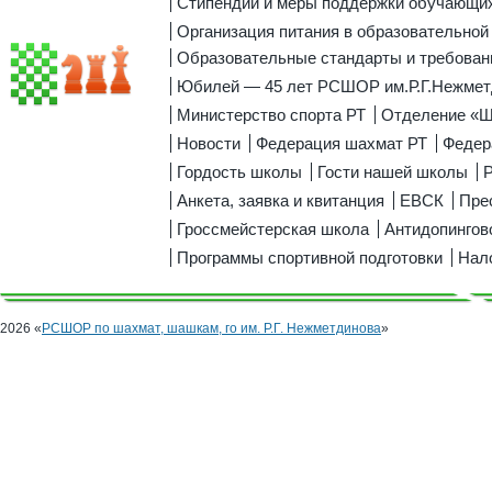
Стипендии и меры поддержки обучающи
Организация питания в образовательной
Образовательные стандарты и требован
Юбилей — 45 лет РСШОР им.Р.Г.Нежмет
Министерство спорта РТ
Отделение «
Новости
Федерация шахмат РТ
Федер
Гордость школы
Гости нашей школы
Р
Анкета, заявка и квитанция
ЕВСК
Пре
Гроссмейстерская школа
Антидопингов
Программы спортивной подготовки
Нал
2026 «
РСШОР по шахмат, шашкам, го им. Р.Г. Нежметдинова
»