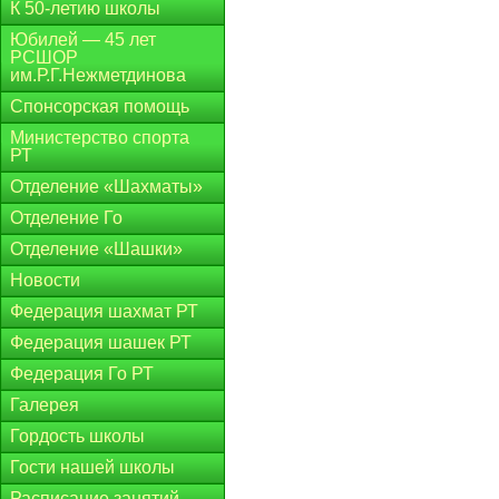
К 50-летию школы
Юбилей — 45 лет
РСШОР
им.Р.Г.Нежметдинова
Спонсорская помощь
Министерство спорта
РТ
Отделение «Шахматы»
Отделение Го
Отделение «Шашки»
Новости
Федерация шахмат РТ
Федерация шашек РТ
Федерация Го РТ
Галерея
Гордость школы
Гости нашей школы
Расписание занятий