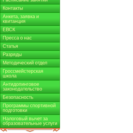
Контакты
Анкета, заявка и
квитанция
ЕВСК
Пресса о нас
Статья
Разряды
Методический отдел
Гроссмейстерская
школа
Антидопинговое
законодательство
Безопасность
Программы спортивной
подготовки
Налоговый вычет за
образовательные услуги