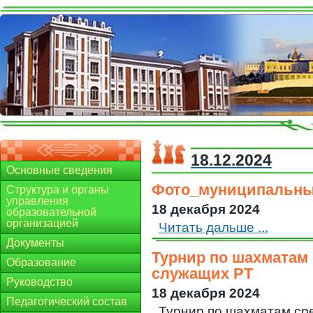
18.12.2024
Основные сведения
Фото_муниципальны
Структура и органы
управления
18 декабря 2024
образовательной
организацией
Читать дальше ...
Документы
Турнир по шахматам
Образование
служащих РТ
Руководство
18 декабря 2024
Педагогический состав
Турнир по шахматам ср