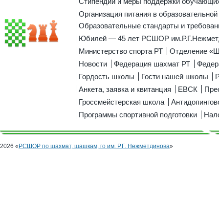
Стипендии и меры поддержки обучающи
Организация питания в образовательной
Образовательные стандарты и требован
Юбилей — 45 лет РСШОР им.Р.Г.Нежмет
Министерство спорта РТ
Отделение «
Новости
Федерация шахмат РТ
Федер
Гордость школы
Гости нашей школы
Р
Анкета, заявка и квитанция
ЕВСК
Пре
Гроссмейстерская школа
Антидопингов
Программы спортивной подготовки
Нал
2026 «
РСШОР по шахмат, шашкам, го им. Р.Г. Нежметдинова
»