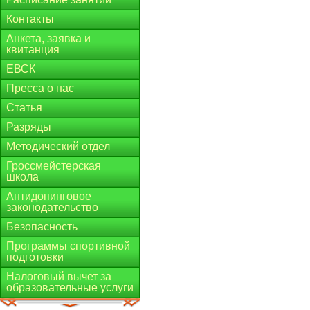
Контакты
Анкета, заявка и
квитанция
ЕВСК
Пресса о нас
Статья
Разряды
Методический отдел
Гроссмейстерская
школа
Антидопинговое
законодательство
Безопасность
Программы спортивной
подготовки
Налоговый вычет за
образовательные услуги