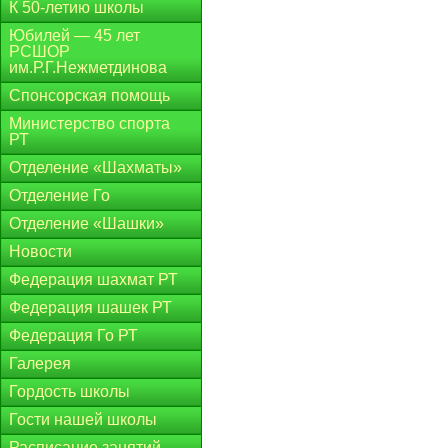
К 50-летию школы
Юбилей — 45 лет
РСШОР
им.Р.Г.Нежметдинова
Спонсорская помощь
Министерство спорта
РТ
Отделение «Шахматы»
Отделение Го
Отделение «Шашки»
Новости
Федерация шахмат РТ
Федерация шашек РТ
Федерация Го РТ
Галерея
Гордость школы
Гости нашей школы
Расписание занятий