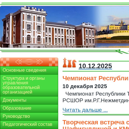
10.12.2025
Основные сведения
Чемпионат Республик
Структура и органы
управления
10 декабря 2025
образовательной
организацией
Чемпионат Республики Т
РСШОР им.Р.Г.Нежметди
Документы
Образование
Читать дальше ...
Руководство
Творческая встреча 
Педагогический состав
Шафигуллиной и КМ