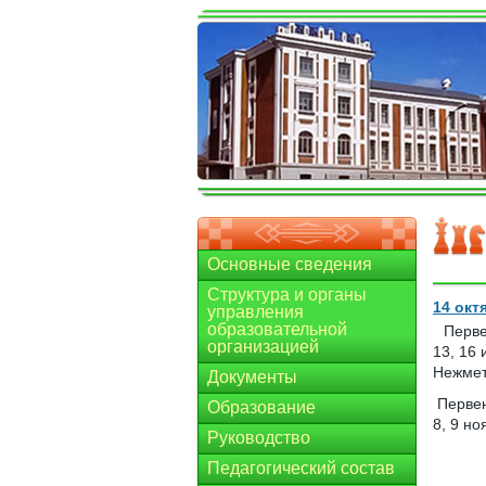
Основные сведения
Структура и органы
14 окт
управления
образовательной
Перве
организацией
13, 16
Нежмет
Документы
Первен
Образование
8, 9 но
Руководство
Педагогический состав