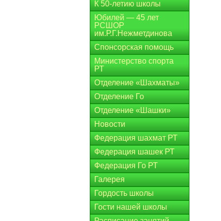
К 50-летию школы
Юбилей — 45 лет
РСШОР
им.Р.Г.Нежметдинова
Спонсорская помощь
Министерство спорта
РТ
Отделение «Шахматы»
Отделение Го
Отделение «Шашки»
Новости
Федерация шахмат РТ
Федерация шашек РТ
Федерация Го РТ
Галерея
Гордость школы
Гости нашей школы
Расписание занятий