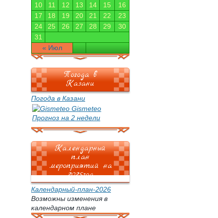
10
11
12
13
14
15
16
17
18
19
20
21
22
23
24
25
26
27
28
29
30
31
« Июл
Погода в
Казани
Погода в Казани
Gismeteo
Прогноз на 2 недели
Календарный
план
мероприятий на
2025год
Календарный-план-2026
Возможны изменения в
календарном плане