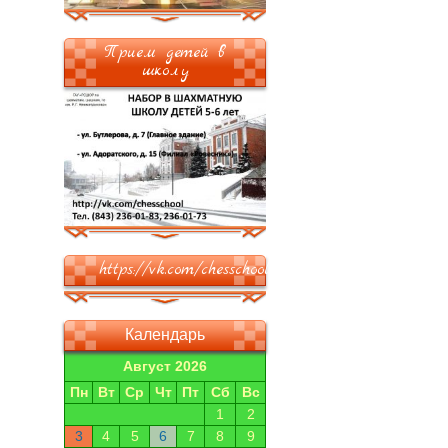
Прием детей в
школу
https://vk.com/chesschool
Календарь
Август 2026
Пн
Вт
Ср
Чт
Пт
Сб
Вс
1
2
3
4
5
6
7
8
9