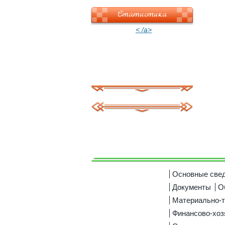
Статистика
< /a>
Основные све
Документы
О
Материально-т
Финансово-хоз