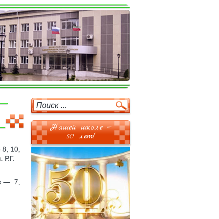
Нашей школе —
50 лет!
8, 10,
 Р.Г.
х — 7,