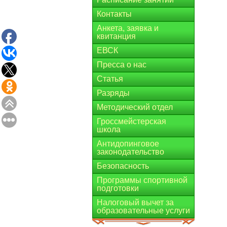
Контакты
Анкета, заявка и
квитанция
ЕВСК
Пресса о нас
Статья
Разряды
Методический отдел
Гроссмейстерская
школа
Антидопинговое
законодательство
Безопасность
Программы спортивной
подготовки
Налоговый вычет за
образовательные услуги